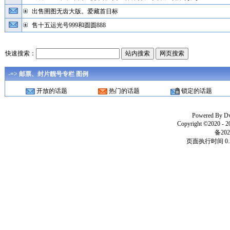
出售圉图无齿大版。爱藏首日标
售十五运光号999和圆圆888
快速搜索：
-=> 邮票、封片靓号专栏 图例
开放的话题
热门的话题
锁定的话题
Powered By
D
Copyright ©2020 - 
备202
页面执行时间 0.5