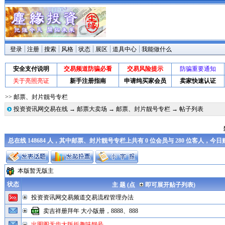
登录
注册
搜索
风格
状态
展区
道具中心
我能做什么
安全支付说明
交易频道防骗必看
交易风险提示
防骗重要通知
关于亮照亮证
新手注册指南
申请纯买家会员
卖家快速认证
>> 邮票、封片靓号专栏
投资资讯网交易在线
→
邮票大卖场
→
邮票、封片靓号专栏
→ 帖子列表
总在线 148684 人，其中邮票、封片靓号专栏上共有 0 位会员与 280 位客人，今
本版暂无版主
状态
主 题 (点
即可展开贴子列表)
投资资讯网交易频道交易流程管理办法
卖吉祥册拜年 大小版册，8888、888
出圉图无齿大版折趣味靓号