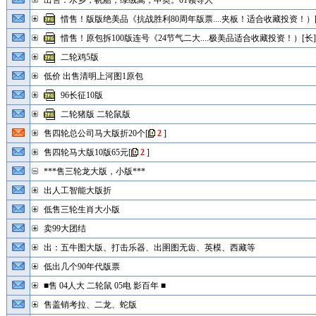
出售：水乡，帆船，绿绒蒿，申奥。01领导人
惜售！版版绝美品《抗战胜利80周年版票....夹板！适合收藏投资！）[
惜售！原包拆100版连号《24节气二大....极美品适合收藏投资！）[长]
二轮鸡5版
低价 出售清明上河图1原包
96长征10版
二轮猪版 二轮鼠版
售四轮总公司马大版折20个
[
2
]
售四轮马大版10版65元
[
2
]
***售三轮龙大版，小版***
出人工智能大版折
低售三轮生肖大小版
卖99大团结
出：五牛图大版、打击乐器、出圉图无齿、英模、西藏等
低出几个90年代版票
■售 04人大 二轮鼠 05电 影百年 ■
售盖销考拉、二龙、蛇版