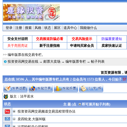
登录
注册
搜索
风格
状态
展区
道具中心
我能做什么
安全支付说明
交易频道防骗必看
交易风险提示
防骗重要通知
关于亮照亮证
新手注册指南
申请纯买家会员
卖家快速认证
>> 编年版票在线交易专栏。
投资资讯网交易在线
→
邮票大卖场
→
编年版票专栏
→ 帖子列表
首页资源有限，
总在线 38596 人，其中编年版票专栏上共有 2 位会员与 1573 位客人，今日贴子
57
版主：
法平若水
状态
主 题 (点
即可展开贴子列表)
投资资讯网交易频道交易流程管理办法
卖四轮龙.大版80版
岀四轮蛇总公司邮折