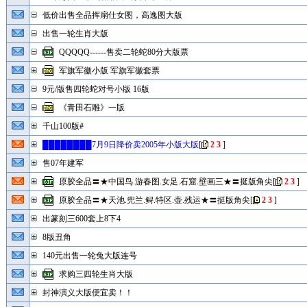
低价出售全品挥扇仕女图，高逸图大版
出售一轮生肖大版
QQQQQ------售卖二轮蛇80分大版票
军旗军徽小版 军旗军徽套票
9元/版售四轮蛇对号小版 16版
《青田石雕》一版
千山100版#
████████7月9日降价卖2005年小版大版
[
2
3
]
售07年建军
原胶全品〓★中国鸟.游春图.女足.石窟.壁画三★〓挺版角尖
[
2
3
]
原胶全品〓★天池.兜兰.鲟.特区.壶.残运★〓挺版角尖
[
2
3
]
出篆刻三600套上8下4
8版丑角
140元出售一轮兔大版连号
求购三四轮生肖大版
封神演义大版便宜卖！！