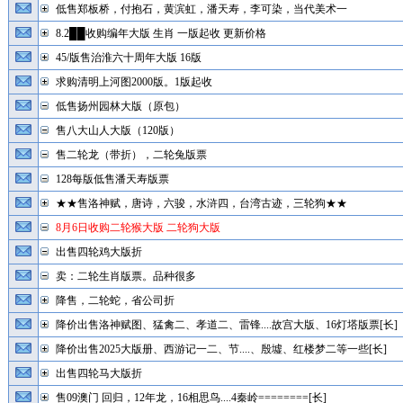
低售郑板桥，付抱石，黄滨虹，潘天寿，李可染，当代美术一
8.2██收购编年大版 生肖 一版起收 更新价格
45/版售治淮六十周年大版 16版
求购清明上河图2000版。1版起收
低售扬州园林大版（原包）
售八大山人大版（120版）
售二轮龙（带折），二轮兔版票
128每版低售潘天寿版票
★★售洛神赋，唐诗，六骏，水浒四，台湾古迹，三轮狗★★
8月6日收购二轮猴大版 二轮狗大版
出售四轮鸡大版折
卖：二轮生肖版票。品种很多
降售，二轮蛇，省公司折
降价出售洛神赋图、猛禽二、孝道二、雷锋....故宫大版、16灯塔版票[长]
降价出售2025大版册、西游记一二、节....、殷墟、红楼梦二等一些[长]
出售四轮马大版折
售09澳门 回归，12年龙，16相思鸟....4秦岭========[长]