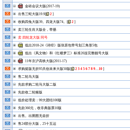
金砖会议大版(2017-19)
出售三蛇大版19.9
[
2
]
收购四兔大版39。四龙大版74。
[
2
]
卖三轮生肖大版全，带册.
卖 四轮龙大版 同号
低出2018-24《诗经》版张原包带号划三角形5包
低出《凤文物》和《红楼梦三》标准20连完整靓号大版
11年京沪高铁大版(2011-17)
求购挺版无折95共创未来大版50版
[
2
3
4
5
6
7
8
9
....
10
]
售二轮马大版
先款求购二轮马大版二版
先款收二轮猴版
低价处理卖：99大团结100版
先款360元，收非典版票10版
出售。出圉图无齿折
售24部分大版，25十五运