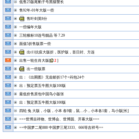
低售25版尾豹子号黑猫警长
售92年-01年大版一些
售叶剑英8分
一些编年大版
三轮猴标10连号靓品 等 7.29
面值5折售版票一些
出t11抗疫大版折，医护版，首日封、方连
出售一轮生肖大版
[
2
]
出一些版票
出：《出圉图》无齿邮折17个+闷包24个
出：预定票五牛图大版100版
最低价售原包中国鸟小版张
出：预定票五牛图大版100版
四轮 兔 大版，小版，小本 各9套，鼠....小，小本各1套，马小版[长]
===世博吉祥物、世博会、世博园、开幕大版===
==中国梦二尾888 中国梦三尾3333、666等吉祥号==