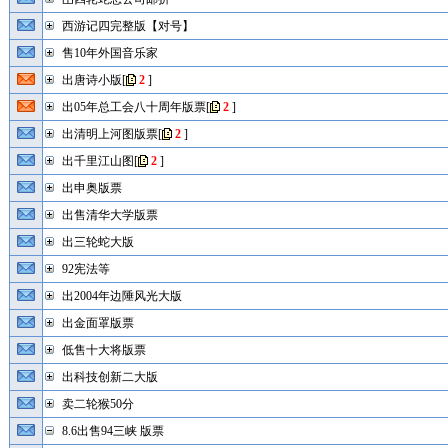
西游记四完整版【对号】
售10年外国音乐家
出唐诗小版
[
2
]
出05年总工会八十周年版票
[
2
]
出清明上河图版票
[
2
]
出千里江山图
[
2
]
出申奥版票
出售清华大学版票
出三轮蛇大版
92宪法等
出2004年边陲风光大版
出金面罩版票
低售十大将版票
出科技创新二大版
卖二轮猴50分
8.6出售94三峡 版票