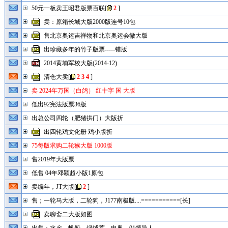
50元一板卖王昭君版票百联
[
2
]
卖：原箱长城大版2000版连号10包
售北京奥运吉祥物和北京奥运会徽大版
出珍藏多年的竹子版票-----错版
2014黄埔军校大版(2014-12)
清仓大卖
[
2
3
4
]
卖 2024年万国（白鸽） 红十字 国 大版
低出92宪法版票36版
出总公司四轮（肥猪拱门）大版折
出四轮鸡文化册 鸡小版折
75每版求购二轮猴大版 1000版
售2019年大版票
低售 04年邓颖超小版1原包
卖编年，JT大版
[
2
]
售；一轮马大版，二轮狗，J177南极版....===========[长]
卖聊斋二大版如图