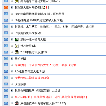
卖百连号二轮马大版2-1(2002-1)
售玫瑰大版对号256版
[
2
]
2005年南通博物苑大版200版，原包带号
30/版售建党100周年延安加字大版 30版
售英模、木兰从军、动物三、中国鸟、杉树、区域经济、镜泊湖
59求购四轮马大版5版
求购一版一轮马大版
挑战极限1本
2024年预订大版册1本
三轮羊版
先款收购二十四节气四大版 29元/版，套票14元/套
7.5/版售节气三大版 34版
70元收购二轮猴大版 1000版
玫瑰版票
售总公司四轮马《驰跃宏图》大版折
卖 2024年 亚丁 当代美术 越剧 ....小平 莫高窟 同号大版[长]
原包去皮2014黄埔军校大版(2014-12)