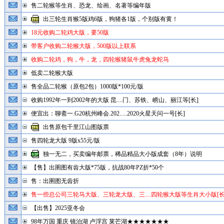
售二轮猴等生肖、恐龙、绘画、名著等编年版
出三轮生肖猴5版鸡6版，狗猪各1版，个别版有黄！
18元收购二轮鸡大版，要50版
带客户收购二轮猴大版，500版以上联系
收购二轮鸡，狗，牛，龙，四轮猴猪鼠牛虎兔龙蛇马
低卖二轮猴大版
售全品二轮猴（原包2包）1000版*100元/版
收购1992年一到2002年的大版 昆....门、苏铁、崂山、丽江等[长]
便宜出：聊斋一.G20杭州峰会.202.....2020火星天问一号[长]
出售原包千里江山图版票
售四轮龙大版 9版x55元/版
独一无二，买卖编年邮票，稀品精品大小版成套（8年）说明
【售】出圉图有齿大版*75版，抗战80年PZ折*50个
售：出圉图无齿折
售一些总公司三轮马大版、三轮龙大版、三....四轮猴大版等生肖大小版[长
【出售】2025亚冬会
98年万国 重庆 镜泊湖 卢浮宫 莱芒湖★★★★★★★