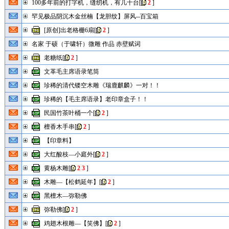
100多年前的打字机，缝纫机，有几十台
[
2
]
罕见极品阴沉木金丝楠【龙胆纹】屏风--百宝箱
[原创]出老格栅6扇
[
2
]
名家 于硕（于啸轩）微雕 作品 赤壁赋词
老糖纸
[
2
]
文革毛主席语录笔筒
珍稀的清代镂空木雕《瑞鹿麒麟》一对！！
珍稀的【毛主席语录】老印章盒子！！
民国竹茶叶桶一个
[
2
]
檀香木手串
[
2
]
【印章料】
大红酸枝—小庭外
[
2
]
黄杨木雕
[
2
3
]
木雕—【松鹤延年】
[
2
]
黑檀木—弥勒佛
弥勒佛
[
2
]
鸡翅木根雕—【笑佛】
[
2
]