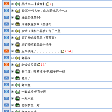
黑檀木—【观音】
[
2
]
40.50年代人物，山水墨好品相一块
好品老像章8个
冰种飘花翡翠《笑佛2》
蜜蜡（俄料白花腊）兔子吊坠
原矿蜜蜡极美品《节节高》
原矿蜜蜡极美品手把件
五帝钱绳子。。。。。。。。
[
2
3
4
]
老花板
老银锁片等
[
2
3
]
售印度小叶紫檀 手串.福子牌一些
老桌子
老木盘
一套桌椅 便宜处理
一对木板
竹编箩筐一对