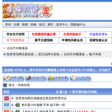
登录
注册
搜索
风格
状态
展区
道具中心
我能做什么
安全支付说明
交易频道防骗必看
交易风险提示
防骗重要通知
关于亮照亮证
新手注册指南
申请纯买家会员
卖家快速认证
>> 古玩竹木雕漆器
投资资讯网交易在线
→
其它品种大卖场
→
古玩竹木雕漆器
→ 帖子列表
总在线 165918 人，其中古玩竹木雕漆器上共有 0 位会员与 279 位客人，今日贴子
版主：
名铭在线
状态
主 题 (点
即可展开贴子列表)
投资资讯网交易频道交易流程管理办法
售印度小叶紫檀 手串.福子牌一些
【木中之王】明代黄花梨 · 摆件床
[
2
3
4
5
6
7
8
9
....
58
]