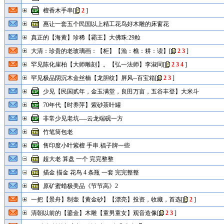
檀香木手串
[
2
]
惠让一套五个民国以上精工花鸟好木雕的床窗花
真正的【海黄】珍稀【霸王】大佛珠:29粒
大清：珍贵的老玻璃画：【柜】【漁：樵：耕：读】
[
2
3
]
罕见陈化崖柏【大师雕刻】。【弘一法师】李淑同
[
2
3
4
]
罕见极品阴沉木金丝楠【龙胆纹】屏风--百宝箱
[
2
3
]
少见【民国贰年，金玉满堂，良田万亩，五谷丰登】大米斗
70年代【时养萍】紫砂茶叶罐
非常少见老坑----云龙端砚一方
竹笔筒包老
售印度小叶紫檀 手串.福子牌一些
超大老 算盘 一个 完完整整
描金 描金 花鸟 4 条瓶 一套 完完整整
原矿蜜蜡极美品《节节高》2
一把【景舟】制壶【黄金砂】【漂亮】投资，收藏，首选
[
2
]
清朝以前的【鎏金】木雕【童男童女】观音造像
[
2
3
]