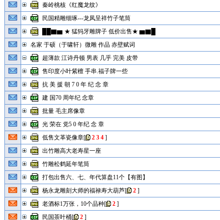
秦岭桃核《红魔龙纹》
民国精雕细琢---龙凤呈祥竹子笔筒
██▇▆ ★ 猛犸牙雕牌子 低价出售★ ▆▇█
名家 于硕（于啸轩）微雕 作品 赤壁赋词
超薄款 江诗丹顿 男表 几乎 完美 皮带
售印度小叶紫檀 手串.福子牌一些
抗 美 援 朝 7 0 年 纪 念 章
建 国70 周年纪 念章
批量 毛主席像章
光 荣在 党5 0 年纪 念 章
低售文革瓷像章
[
2
3
4
]
出竹雕高大老寿星一座
竹雕松鹤延年笔筒
打包出售六、七、年代算盘11个【有图】
杨永龙雕刻大师的福禄寿大葫芦
[
2
]
老酒标1万张，10个品种
[
2
]
民国茶叶桶
[
2
]