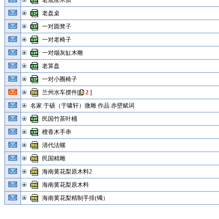
老底座木质
老盘桌
一对圆凳子
一对老椅子
一对烟灰缸木雕
老算盘
一对小圈椅子
兰州水车摆件
[
2
]
名家 于硕（于啸轩）微雕 作品 赤壁赋词
民国竹茶叶桶
檀香木手串
清代法螺
民国精雕
海南黄花梨原木料2
海南黄花梨原木料
海南黄花梨精制手排(镯）