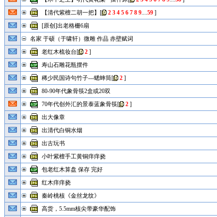
【清代紫檀二胡一把】
[
2
3
4
5
6
7
8
9
....
59
]
[原创]出老格栅6扇
名家 于硕（于啸轩）微雕 作品 赤壁赋词
老红木梳妆台
[
2
]
寿山石雕花瓶摆件
稀少民国诗句竹子---蟋蟀筒
[
2
]
80-90年代象骨筷2盒或20双
70年代创外汇的景泰蓝象骨筷
[
2
]
出大像章
出清代白铜水烟
出古玩书
小叶紫檀手工黄铜痒痒挠
包老红木算盘 保存 完好
红木痒痒挠
秦岭桃核《金丝龙纹》
高货，5.5mm核尖带豪华配饰