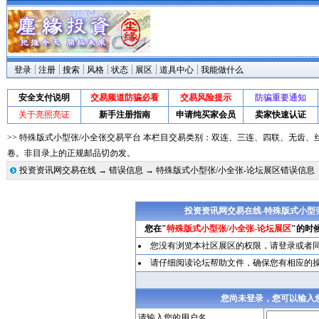
登录
注册
搜索
风格
状态
展区
道具中心
我能做什么
安全支付说明
交易频道防骗必看
交易风险提示
防骗重要通知
关于亮照亮证
新手注册指南
申请纯买家会员
卖家快速认证
>> 特殊版式小型张/小全张交易平台 本栏目交易类别：双连、三连、四联、无齿
卷。非目录上的正规邮品切勿发。
投资资讯网交易在线
→
错误信息
→ 特殊版式小型张/小全张-论坛展区错误信息
投资资讯网交易在线-特殊版式小型张
您在"
特殊版式小型张/小全张-论坛展区
"的时
您没有浏览本社区展区的权限，请
登录
或者
请仔细阅读论坛帮助文件，确保您有相应的
您尚未登录，您可以输入
请输入您的用户名