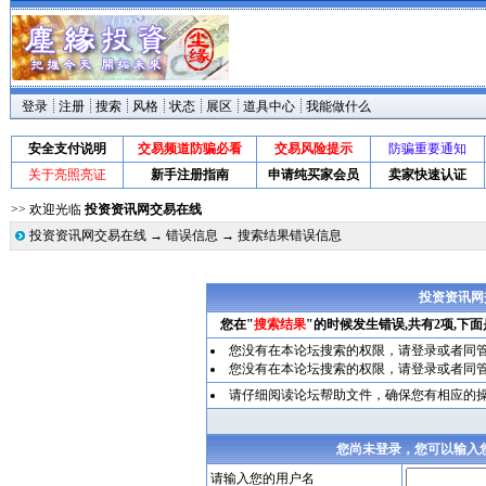
登录
注册
搜索
风格
状态
展区
道具中心
我能做什么
安全支付说明
交易频道防骗必看
交易风险提示
防骗重要通知
关于亮照亮证
新手注册指南
申请纯买家会员
卖家快速认证
>> 欢迎光临
投资资讯网交易在线
投资资讯网交易在线
→
错误信息
→ 搜索结果错误信息
投资资讯网
您在"
搜索结果
"的时候发生错误,共有2项,下
您没有在本论坛搜索的权限，请
登录
或者同
您没有在本论坛搜索的权限，请
登录
或者同
请仔细阅读论坛帮助文件，确保您有相应的
您尚未登录，您可以输入
请输入您的用户名