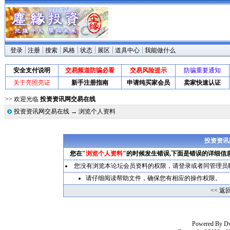
登录
注册
搜索
风格
状态
展区
道具中心
我能做什么
安全支付说明
交易频道防骗必看
交易风险提示
防骗重要通知
关于亮照亮证
新手注册指南
申请纯买家会员
卖家快速认证
>> 欢迎光临
投资资讯网交易在线
投资资讯网交易在线
→ 浏览个人资料
投资资讯
您在"
浏览个人资料
"的时候发生错误,下面是错误的详细信
您没有浏览本论坛会员资料的权限，请
登录
或者同管理员
请仔细阅读帮助文件，确保您有相应的操作权限。
<< 返
Powered By
D