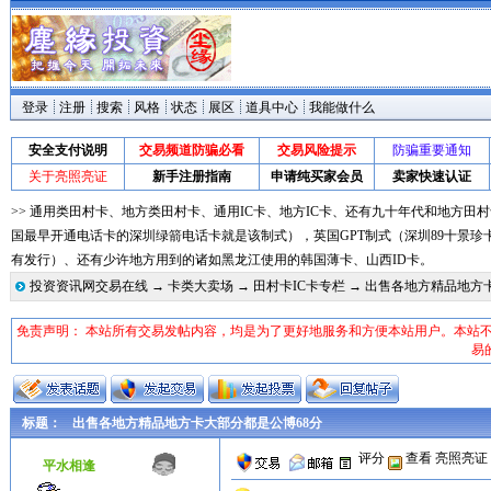
登录
注册
搜索
风格
状态
展区
道具中心
我能做什么
安全支付说明
交易频道防骗必看
交易风险提示
防骗重要通知
关于亮照亮证
新手注册指南
申请纯买家会员
卖家快速认证
>> 通用类田村卡、地方类田村卡、通用IC卡、地方IC卡、还有九十年代和地方田村
国最早开通电话卡的深圳绿箭电话卡就是该制式），英国GPT制式（深圳89十景珍
有发行）、还有少许地方用到的诸如黑龙江使用的韩国薄卡、山西ID卡。
投资资讯网交易在线
→
卡类大卖场
→
田村卡IC卡专栏
→ 出售各地方精品地方
免责声明： 本站所有交易发帖内容，均是为了更好地服务和方便本站用户。本站
易
标题：
出售各地方精品地方卡大部分都是公博68分
评分
查看
亮照亮证
平水相逢