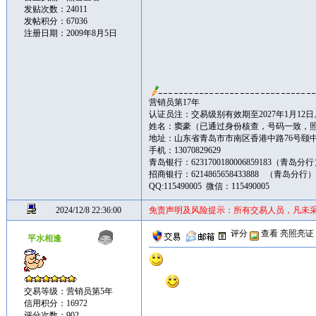
发贴次数：24011
发帖积分：67036
注册日期：2009年8月5日
营销员第17年
认证员注：交易级别有效期至2027年1月12日
姓名：窦豪（已通过身份核查，号码一致，
地址：山东省青岛市市南区香港中路76号颐中皇冠假
手机：13070829629
青岛银行：6231700180006859183（青岛分
招商银行：6214865658433888 （青岛分行
QQ:115490005 微信：115490005
2024/12/8 22:36:00
免责声明及风险提示：所有交易人员，凡未
评分
查看
亮照亮证
平水相逢
交易等级：营销员第5年
信用积分：16972
评分次数：902