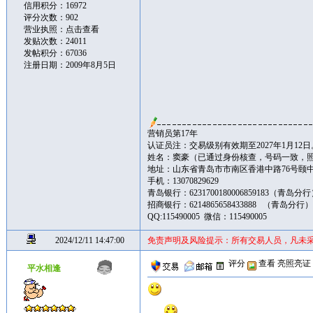
信用积分：16972
评分次数：902
营业执照：
点击查看
发贴次数：24011
发帖积分：67036
注册日期：2009年8月5日
营销员第17年
认证员注：交易级别有效期至2027年1月12日
姓名：窦豪（已通过身份核查，号码一致，
地址：山东省青岛市市南区香港中路76号颐中皇冠假
手机：13070829629
青岛银行：6231700180006859183（青岛分
招商银行：6214865658433888 （青岛分行
QQ:115490005 微信：115490005
2024/12/11 14:47:00
免责声明及风险提示：所有交易人员，凡未
评分
查看
亮照亮证
平水相逢