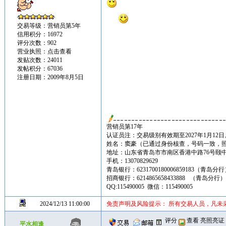
交易等级：营销员第5年
信用积分：16972
评分次数：902
营业执照：
点击查看
发贴次数：24011
发帖积分：67036
注册日期：2009年8月5日
营销员第17年
认证员注：交易级别有效期至2027年1月12日
姓名：窦豪（已通过身份核查，号码一致，
地址：山东省青岛市市南区香港中路76号颐中皇冠假
手机：13070829629
青岛银行：6231700180006859183（青岛分
招商银行：6214865658433888 （青岛分行
QQ:115490005 微信：115490005
2024/12/13 11:00:00
免责声明及风险提示： 所有交易人员，凡未
评分
查看
亮照亮证
平水相逢