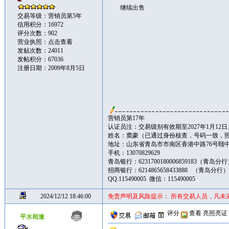
继续出售
交易等级：营销员第5年
信用积分：16972
评分次数：902
营业执照：
点击查看
发贴次数：24011
发帖积分：67036
注册日期：2009年8月5日
营销员第17年
认证员注：交易级别有效期至2027年1月12日
姓名：窦豪（已通过身份核查，号码一致，
地址：山东省青岛市市南区香港中路76号颐中皇冠假
手机：13070829629
青岛银行：6231700180006859183（青岛分
招商银行：6214865658433888 （青岛分行
QQ:115490005 微信：115490005
2024/12/12 18:46:00
免责声明及风险提示： 所有交易人员，凡未
评分
查看
亮照亮证
平水相逢