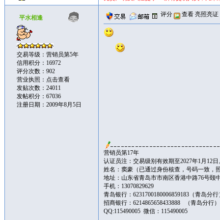
评分
查看
亮照亮证
平水相逢
交易等级：营销员第5年
信用积分：16972
评分次数：902
营业执照：
点击查看
发贴次数：24011
发帖积分：67036
注册日期：2009年8月5日
营销员第17年
认证员注：交易级别有效期至2027年1月12日
姓名：窦豪（已通过身份核查，号码一致，
地址：山东省青岛市市南区香港中路76号颐中皇冠假
手机：13070829629
青岛银行：6231700180006859183（青岛分
招商银行：6214865658433888 （青岛分行
QQ:115490005 微信：115490005