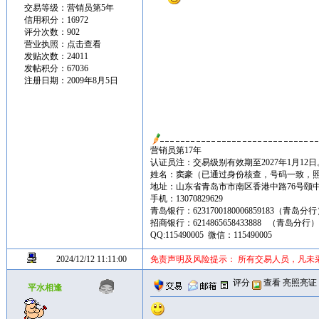
交易等级：营销员第5年
信用积分：16972
评分次数：902
营业执照：
点击查看
发贴次数：24011
发帖积分：67036
注册日期：2009年8月5日
营销员第17年
认证员注：交易级别有效期至2027年1月12日
姓名：窦豪（已通过身份核查，号码一致，
地址：山东省青岛市市南区香港中路76号颐中皇冠假
手机：13070829629
青岛银行：6231700180006859183（青岛分
招商银行：6214865658433888 （青岛分行
QQ:115490005 微信：115490005
2024/12/12 11:11:00
免责声明及风险提示： 所有交易人员，凡未
评分
查看
亮照亮证
平水相逢