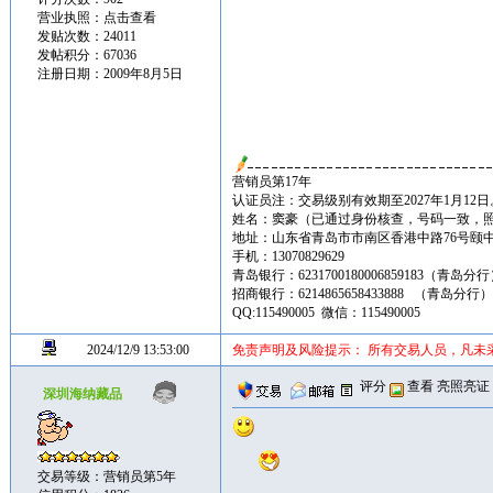
营业执照：
点击查看
发贴次数：24011
发帖积分：67036
注册日期：2009年8月5日
营销员第17年
认证员注：交易级别有效期至2027年1月12日
姓名：窦豪（已通过身份核查，号码一致，
地址：山东省青岛市市南区香港中路76号颐中皇冠假
手机：13070829629
青岛银行：6231700180006859183（青岛分
招商银行：6214865658433888 （青岛分行
QQ:115490005 微信：115490005
2024/12/9 13:53:00
免责声明及风险提示： 所有交易人员，凡未
评分
查看
亮照亮证
深圳海纳藏品
交易等级：营销员第5年