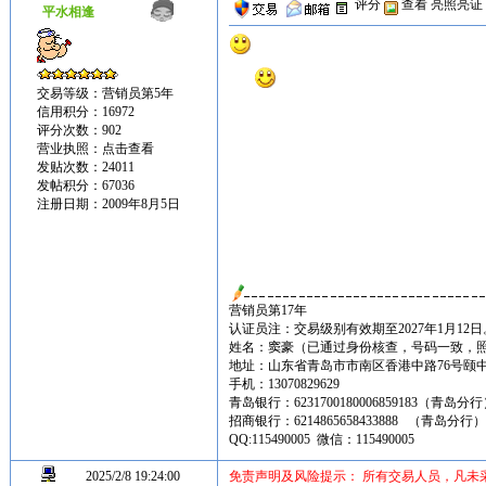
评分
查看
亮照亮证
平水相逢
交易等级：营销员第5年
信用积分：16972
评分次数：902
营业执照：
点击查看
发贴次数：24011
发帖积分：67036
注册日期：2009年8月5日
营销员第17年
认证员注：交易级别有效期至2027年1月12日
姓名：窦豪（已通过身份核查，号码一致，
地址：山东省青岛市市南区香港中路76号颐中皇冠假
手机：13070829629
青岛银行：6231700180006859183（青岛分
招商银行：6214865658433888 （青岛分行
QQ:115490005 微信：115490005
2025/2/8 19:24:00
免责声明及风险提示： 所有交易人员，凡未