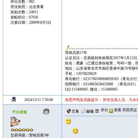
评分次数：902
营业执照：
点击查看
发贴次数：24011
发帖积分：67036
注册日期：2009年8月5日
营销员第17年
认证员注：交易级别有效期至2027年1月12日
姓名：窦豪（已通过身份核查，号码一致，
地址：山东省青岛市市南区香港中路76号颐中皇冠假
手机：13070829629
青岛银行：6231700180006859183（青岛分
招商银行：6214865658433888 （青岛分行
QQ:115490005 微信：115490005
2024/12/11 7:50:00
免责声明及风险提示： 所有交易人员，凡未
评分
查看
亮照亮证
平水相逢
交易等级：营销员第5年