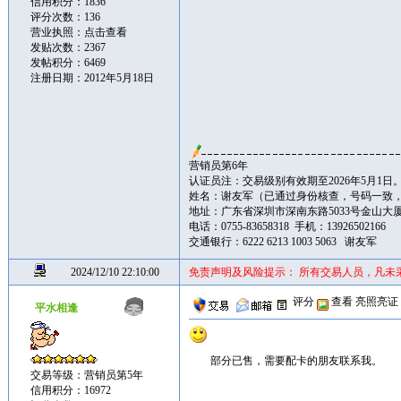
信用积分：1836
评分次数：136
营业执照：
点击查看
发贴次数：2367
发帖积分：6469
注册日期：2012年5月18日
营销员第6年
认证员注：交易级别有效期至2026年5月1日
姓名：谢友军（已通过身份核查，号码一致
地址：广东省深圳市深南东路5033号金山大厦书城
电话：0755-83658318 手机：13926502166
交通银行：6222 6213 1003 5063 谢友军
2024/12/10 22:10:00
免责声明及风险提示： 所有交易人员，凡未
评分
查看
亮照亮证
平水相逢
部分已售，需要配卡的朋友联系我。
交易等级：营销员第5年
信用积分：16972