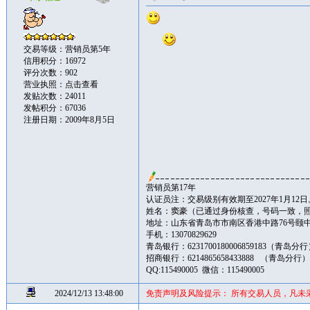
交易等级：营销员第5年
信用积分：16972
评分次数：902
营业执照：
点击查看
发贴次数：24011
发帖积分：67036
注册日期：2009年8月5日
营销员第17年
认证员注：交易级别有效期至2027年1月12日
姓名：窦豪（已通过身份核查，号码一致，
地址：山东省青岛市市南区香港中路76号颐中皇冠假
手机：13070829629
青岛银行：6231700180006859183（青岛分
招商银行：6214865658433888 （青岛分行
QQ:115490005 微信：115490005
2024/12/13 13:48:00
免责声明及风险提示： 所有交易人员，凡未