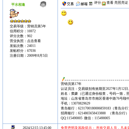
评分
查看
亮照亮证
平水相逢
交易等级：营销员第5年
信用积分：16972
评分次数：902
营业执照：
点击查看
发贴次数：24011
发帖积分：67036
注册日期：2009年8月5日
营销员第17年
认证员注：交易级别有效期至2027年1月12日
姓名：窦豪（已通过身份核查，号码一致，
地址：山东省青岛市市南区香港中路76号颐中皇冠假
手机：13070829629
青岛银行：6231700180006859183（青岛分
招商银行：6214865658433888 （青岛分行
QQ:115490005 微信：115490005
2024/12/15 13:45:00
免责声明及风险提示： 所有交易人员，凡未