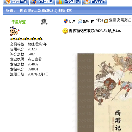
标题：
售 西游记五双联(2023-5) 邮折 4本
评分
查看
亮照亮证
千里邮源
售 西游记五双联(2023-5) 邮折 4本
交易等级：总经理第5年
信用积分：26328
评分次数：3407
营业执照：
点击查看
发贴次数：264882
发帖积分：698081
注册日期：2007年2月4日