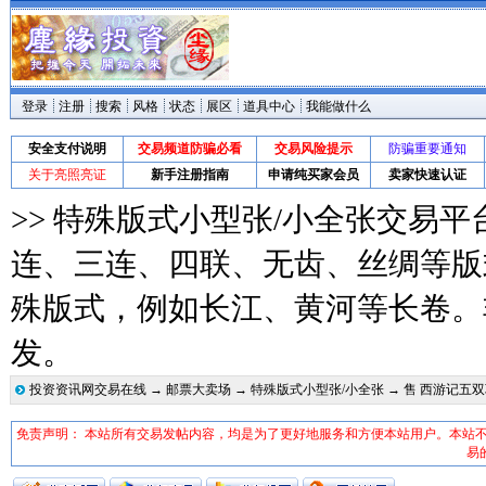
登录
注册
搜索
风格
状态
展区
道具中心
我能做什么
安全支付说明
交易频道防骗必看
交易风险提示
防骗重要通知
关于亮照亮证
新手注册指南
申请纯买家会员
卖家快速认证
>> 特殊版式小型张/小全张交易平
连、三连、四联、无齿、丝绸等版
殊版式，例如长江、黄河等长卷。
发。
投资资讯网交易在线
→
邮票大卖场
→
特殊版式小型张/小全张
→ 售 西游记五双联(
免责声明： 本站所有交易发帖内容，均是为了更好地服务和方便本站用户。本站
易