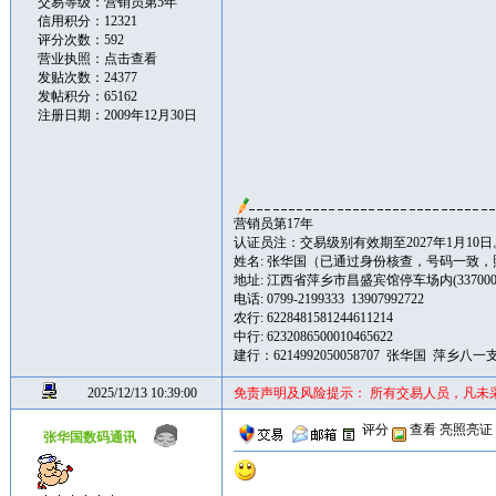
交易等级：营销员第5年
信用积分：12321
评分次数：592
营业执照：
点击查看
发贴次数：24377
发帖积分：65162
注册日期：2009年12月30日
营销员第17年
认证员注：交易级别有效期至2027年1月10日
姓名: 张华国（已通过身份核查，号码一致
地址: 江西省萍乡市昌盛宾馆停车场内(337000
电话: 0799-2199333 13907992722
农行: 6228481581244611214
中行: 6232086500010465622
建行：6214992050058707 张华国 萍乡八一
2025/12/13 10:39:00
免责声明及风险提示： 所有交易人员，凡未
评分
查看
亮照亮证
张华国数码通讯