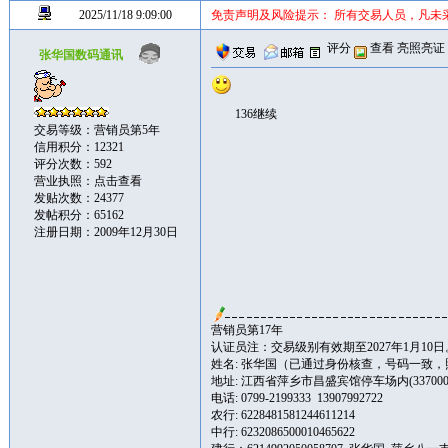
2025/11/18 9:09:00
免责声明及风险提示： 所有交易人员，凡未
评分
查看
亮照亮证
张华国数码通讯
136继续
交易等级：营销员第5年
信用积分：12321
评分次数：592
营业执照：
点击查看
发贴次数：24377
发帖积分：65162
注册日期：2009年12月30日
营销员第17年
认证员注：交易级别有效期至2027年1月10日
姓名: 张华国（已通过身份核查，号码一致
地址: 江西省萍乡市昌盛宾馆停车场内(337000
电话: 0799-2199333 13907992722
农行: 6228481581244611214
中行: 6232086500010465622