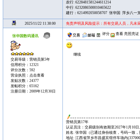
农行: 6228481581244611214
中行: 6232086500010465622
建行：6214992050058707 张华国 萍乡八一
2025/11/22 11:38:00
免责声明及风险提示：所有交易人员，凡未
评分
查看
亮照亮证
张华国数码通讯
继续
交易等级：营销员第5年
信用积分：12321
评分次数：592
营业执照：
点击查看
发贴次数：24377
发帖积分：65162
注册日期：2009年12月30日
营销员第17年
认证员注：交易级别有效期至2027年1月10日
姓名: 张华国（已通过身份核查，号码一致
地址: 江西省萍乡市昌盛宾馆停车场内(337000