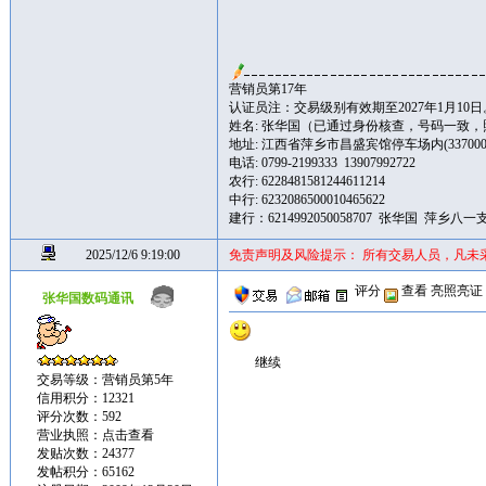
营销员第17年
认证员注：交易级别有效期至2027年1月10日
姓名: 张华国（已通过身份核查，号码一致
地址: 江西省萍乡市昌盛宾馆停车场内(337000
电话: 0799-2199333 13907992722
农行: 6228481581244611214
中行: 6232086500010465622
建行：6214992050058707 张华国 萍乡八一
2025/12/6 9:19:00
免责声明及风险提示： 所有交易人员，凡未
评分
查看
亮照亮证
张华国数码通讯
继续
交易等级：营销员第5年
信用积分：12321
评分次数：592
营业执照：
点击查看
发贴次数：24377
发帖积分：65162