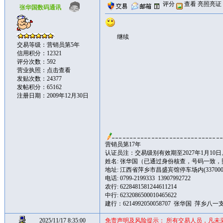
评分
查看
亮照亮证
张华国数码通讯
继续
交易等级：营销员第5年
信用积分：12321
评分次数：592
营业执照：
点击查看
发贴次数：24377
发帖积分：65162
注册日期：2009年12月30日
营销员第17年
认证员注：交易级别有效期至2027年1月10日
姓名: 张华国（已通过身份核查，号码一致
地址: 江西省萍乡市昌盛宾馆停车场内(337000
电话: 0799-2199333 13907992722
农行: 6228481581244611214
中行: 6232086500010465622
建行：6214992050058707 张华国 萍乡八一
2025/11/17 8:35:00
免责声明及风险提示： 所有交易人员，凡未