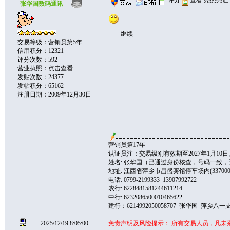
评分
查看
亮照亮证
张华国数码通讯
继续
交易等级：营销员第5年
信用积分：12321
评分次数：592
营业执照：
点击查看
发贴次数：24377
发帖积分：65162
注册日期：2009年12月30日
营销员第17年
认证员注：交易级别有效期至2027年1月10日
姓名: 张华国（已通过身份核查，号码一致
地址: 江西省萍乡市昌盛宾馆停车场内(337000
电话: 0799-2199333 13907992722
农行: 6228481581244611214
中行: 6232086500010465622
建行：6214992050058707 张华国 萍乡八一
2025/12/19 8:05:00
免责声明及风险提示： 所有交易人员，凡未