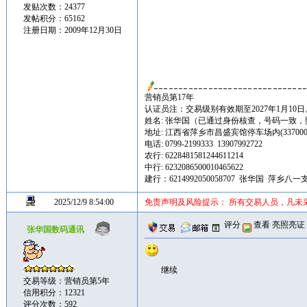
发贴次数：24377
发帖积分：65162
注册日期：2009年12月30日
营销员第17年
认证员注：交易级别有效期至2027年1月10日
姓名: 张华国（已通过身份核查，号码一致
地址: 江西省萍乡市昌盛宾馆停车场内(337000
电话: 0799-2199333 13907992722
农行: 6228481581244611214
中行: 6232086500010465622
建行：6214992050058707 张华国 萍乡八一
2025/12/9 8:54:00
免责声明及风险提示： 所有交易人员，凡未
评分
查看
亮照亮证
张华国数码通讯
继续
交易等级：营销员第5年
信用积分：12321
评分次数：592