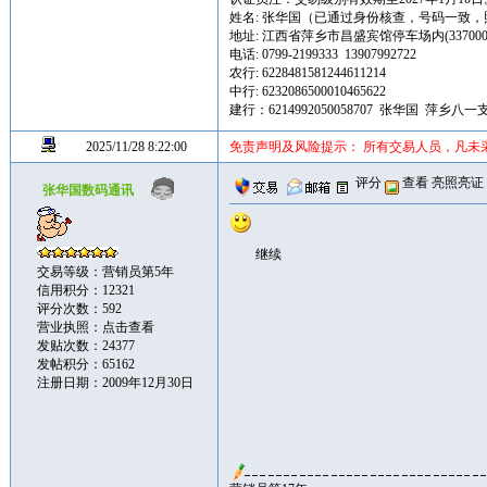
姓名: 张华国（已通过身份核查，号码一致
地址: 江西省萍乡市昌盛宾馆停车场内(337000
电话: 0799-2199333 13907992722
农行: 6228481581244611214
中行: 6232086500010465622
建行：6214992050058707 张华国 萍乡八一
2025/11/28 8:22:00
免责声明及风险提示： 所有交易人员，凡未
评分
查看
亮照亮证
张华国数码通讯
继续
交易等级：营销员第5年
信用积分：12321
评分次数：592
营业执照：
点击查看
发贴次数：24377
发帖积分：65162
注册日期：2009年12月30日