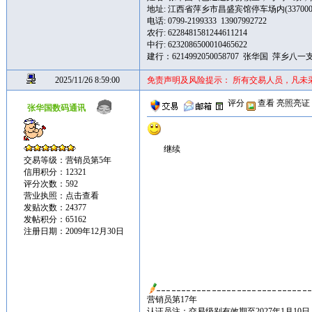
地址: 江西省萍乡市昌盛宾馆停车场内(337000
电话: 0799-2199333 13907992722
农行: 6228481581244611214
中行: 6232086500010465622
建行：6214992050058707 张华国 萍乡八一
2025/11/26 8:59:00
免责声明及风险提示： 所有交易人员，凡未
评分
查看
亮照亮证
张华国数码通讯
继续
交易等级：营销员第5年
信用积分：12321
评分次数：592
营业执照：
点击查看
发贴次数：24377
发帖积分：65162
注册日期：2009年12月30日
营销员第17年
认证员注：交易级别有效期至2027年1月10日