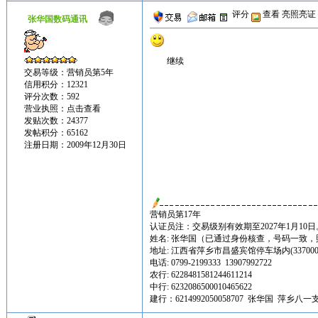
评分
查看
亮照亮证
张华国数码通讯
继续
交易等级：营销员第5年
信用积分：12321
评分次数：592
营业执照：
点击查看
发贴次数：24377
发帖积分：65162
注册日期：2009年12月30日
营销员第17年
认证员注：交易级别有效期至2027年1月10日
姓名: 张华国（已通过身份核查，号码一致
地址: 江西省萍乡市昌盛宾馆停车场内(337000
电话: 0799-2199333 13907992722
农行: 6228481581244611214
中行: 6232086500010465622
建行：6214992050058707 张华国 萍乡八一