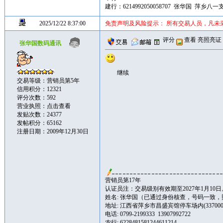
建行：6214992050058707 张华国 萍乡八一
2025/12/22 8:37:00
免责声明及风险提示： 所有交易人员，凡未
评分
查看
亮照亮证
张华国数码通讯
继续
交易等级：营销员第5年
信用积分：12321
评分次数：592
营业执照：
点击查看
发贴次数：24377
发帖积分：65162
注册日期：2009年12月30日
营销员第17年
认证员注：交易级别有效期至2027年1月10日
姓名: 张华国（已通过身份核查，号码一致
地址: 江西省萍乡市昌盛宾馆停车场内(337000
电话: 0799-2199333 13907992722
农行: 6228481581244611214