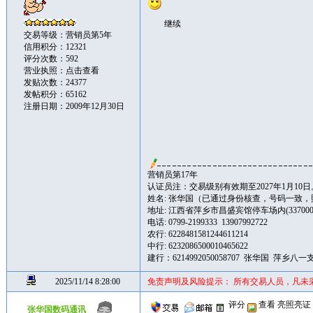
继续
交易等级：营销员第5年
信用积分：12321
评分次数：592
营业执照：
点击查看
发贴次数：24377
发帖积分：65162
注册日期：2009年12月30日
营销员第17年
认证员注：交易级别有效期至2027年1月10日
姓名: 张华国（已通过身份核查，号码一致
地址: 江西省萍乡市昌盛宾馆停车场内(337000
电话: 0799-2199333 13907992722
农行: 6228481581244611214
中行: 6232086500010465622
建行：6214992050058707 张华国 萍乡八一
2025/11/14 8:28:00
免责声明及风险提示： 所有交易人员，凡未
评分
查看
亮照亮证
张华国数码通讯