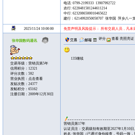
电话: 0799-2199333 13907992722
农行: 6228481581244611214
中行: 6232086500010465622
建行：6214992050058707 张华国 萍乡八一
2025/11/24 10:00:00
免责声明及风险提示： 所有交易人员，凡未
评分
查看
亮照亮证
张华国数码通讯
135继续
交易等级：营销员第5年
信用积分：12321
评分次数：592
营业执照：
点击查看
发贴次数：24377
发帖积分：65162
注册日期：2009年12月30日
营销员第17年
认证员注：交易级别有效期至2027年1月10日
姓名: 张华国（已通过身份核查，号码一致