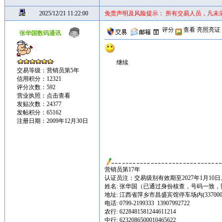
2025/12/21 11:22:00
免责声明及风险提示： 所有交易人员，凡未
评分
查看
亮照亮证
张华国数码通讯
继续
交易等级：营销员第5年
信用积分：12321
评分次数：592
营业执照：
点击查看
发贴次数：24377
发帖积分：65162
注册日期：2009年12月30日
营销员第17年
认证员注：交易级别有效期至2027年1月10日
姓名: 张华国（已通过身份核查，号码一致
地址: 江西省萍乡市昌盛宾馆停车场内(337000
电话: 0799-2199333 13907992722
农行: 6228481581244611214
中行: 6232086500010465622