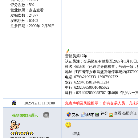
评分次数：592
营业执照：
点击查看
发贴次数：24377
发帖积分：65162
注册日期：2009年12月30日
营销员第17年
认证员注：交易级别有效期至2027年1月10日
姓名: 张华国（已通过身份核查，号码一致
地址: 江西省萍乡市昌盛宾馆停车场内(337000
电话: 0799-2199333 13907992722
农行: 6228481581244611214
中行: 6232086500010465622
建行：6214992050058707 张华国 萍乡八一
2025/12/11 11:30:00
免责声明及风险提示： 所有交易人员，凡未
评分
查看
亮照亮证
张华国数码通讯
继续