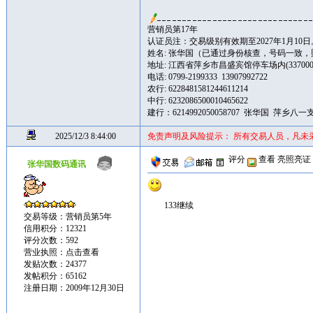
营销员第17年
认证员注：交易级别有效期至2027年1月10日
姓名: 张华国（已通过身份核查，号码一致
地址: 江西省萍乡市昌盛宾馆停车场内(337000
电话: 0799-2199333 13907992722
农行: 6228481581244611214
中行: 6232086500010465622
建行：6214992050058707 张华国 萍乡八一
2025/12/3 8:44:00
免责声明及风险提示： 所有交易人员，凡未
评分
查看
亮照亮证
张华国数码通讯
133继续
交易等级：营销员第5年
信用积分：12321
评分次数：592
营业执照：
点击查看
发贴次数：24377
发帖积分：65162
注册日期：2009年12月30日