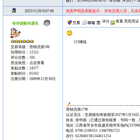
建行：6214992050058707 张华国 萍乡八一
2025/11/20 8:07:00
免责声明及风险提示： 所有交易人员，凡未
评分
查看
亮照亮证
张华国数码通讯
135继续
交易等级：营销员第5年
信用积分：12321
评分次数：592
营业执照：
点击查看
发贴次数：24377
发帖积分：65162
注册日期：2009年12月30日
营销员第17年
认证员注：交易级别有效期至2027年1月10日
姓名: 张华国（已通过身份核查，号码一致
地址: 江西省萍乡市昌盛宾馆停车场内(337000
电话: 0799-2199333 13907992722
农行: 6228481581244611214