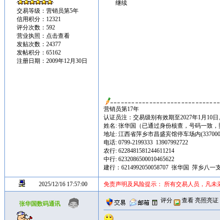
继续
交易等级：营销员第5年
信用积分：12321
评分次数：592
营业执照：
点击查看
发贴次数：24377
发帖积分：65162
注册日期：2009年12月30日
营销员第17年
认证员注：交易级别有效期至2027年1月10日
姓名: 张华国（已通过身份核查，号码一致
地址: 江西省萍乡市昌盛宾馆停车场内(337000
电话: 0799-2199333 13907992722
农行: 6228481581244611214
中行: 6232086500010465622
建行：6214992050058707 张华国 萍乡八一
2025/12/16 17:57:00
免责声明及风险提示： 所有交易人员，凡未
评分
查看
亮照亮证
张华国数码通讯