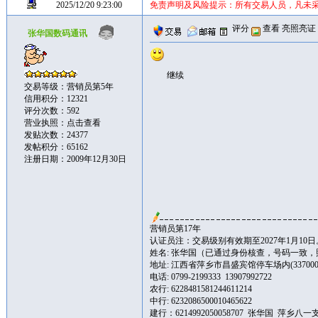
2025/12/20 9:23:00
免责声明及风险提示：所有交易人员，凡未
评分
查看
亮照亮证
张华国数码通讯
继续
交易等级：营销员第5年
信用积分：12321
评分次数：592
营业执照：
点击查看
发贴次数：24377
发帖积分：65162
注册日期：2009年12月30日
营销员第17年
认证员注：交易级别有效期至2027年1月10日
姓名: 张华国（已通过身份核查，号码一致
地址: 江西省萍乡市昌盛宾馆停车场内(337000
电话: 0799-2199333 13907992722
农行: 6228481581244611214
中行: 6232086500010465622
建行：6214992050058707 张华国 萍乡八一