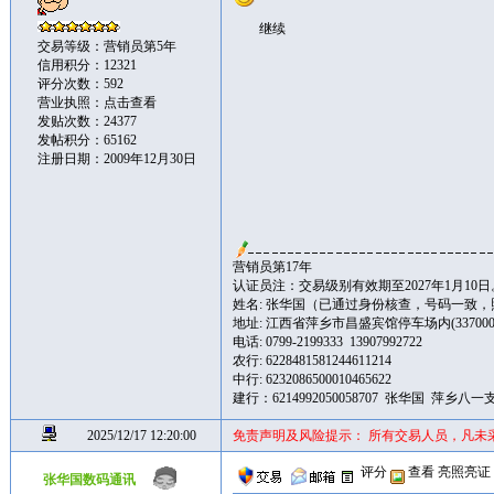
继续
交易等级：营销员第5年
信用积分：12321
评分次数：592
营业执照：
点击查看
发贴次数：24377
发帖积分：65162
注册日期：2009年12月30日
营销员第17年
认证员注：交易级别有效期至2027年1月10日
姓名: 张华国（已通过身份核查，号码一致
地址: 江西省萍乡市昌盛宾馆停车场内(337000
电话: 0799-2199333 13907992722
农行: 6228481581244611214
中行: 6232086500010465622
建行：6214992050058707 张华国 萍乡八一
2025/12/17 12:20:00
免责声明及风险提示： 所有交易人员，凡未
评分
查看
亮照亮证
张华国数码通讯