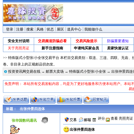
登录
注册
搜索
风格
状态
展区
道具中心
我能做什么
安全支付说明
交易频道防骗必看
交易风险提示
防骗重要通知
关于亮照亮证
新手注册指南
申请纯买家会员
卖家快速认证
>> 特殊版式小型张/小全张交易平台 本栏目交易类别：双连、三连、四联、无齿
卷。非目录上的正规邮品切勿发。
投资资讯网交易在线
→
邮票大卖场
→
特殊版式小型张/小全张
→ 出张仲景四连
免责声明： 本站所有交易发帖内容，均是为了更好地服务和方便本站用户。本站
易
标题：
出张仲景四连体
评分
查看
亮照亮证
张华国数码通讯
出张仲景四连体