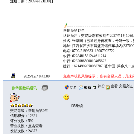
注册日期：2009年12月30日
营销员第17年
认证员注：交易级别有效期至2027年1月10日
姓名: 张华国（已通过身份核查，号码一致
地址: 江西省萍乡市昌盛宾馆停车场内(337000
电话: 0799-2199333 13907992722
农行: 6228481581244611214
中行: 6232086500010465622
建行：6214992050058707 张华国 萍乡八一
2025/12/7 8:43:00
免责声明及风险提示： 所有交易人员，凡未
评分
查看
亮照亮证
张华国数码通讯
135继续
交易等级：营销员第5年
信用积分：12321
评分次数：592
营业执照：
点击查看
发贴次数：24377