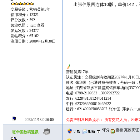
出张仲景四连体10版，单价142，
交易等级：营销员第5年
信用积分：12321
评分次数：592
营业执照：
点击查看
发贴次数：24377
发帖积分：65162
注册日期：2009年12月30日
营销员第17年
认证员注：交易级别有效期至2027年1月10日
姓名: 张华国（已通过身份核查，号码一致
地址: 江西省萍乡市昌盛宾馆停车场内(337000
电话: 0799-2199333 13907992722
农行: 6228481581244611214
中行: 6232086500010465622
建行：6214992050058707 张华国 萍乡八一
2025/11/13 9:56:00
免责声明及风险提示： 所有交易人员，凡未
评分
查看
亮照亮证
张华国数码通讯