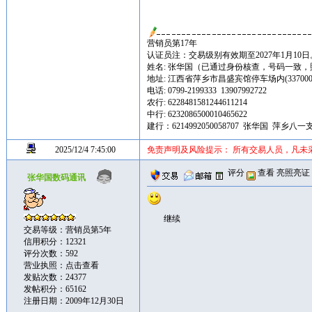
营销员第17年
认证员注：交易级别有效期至2027年1月10日
姓名: 张华国（已通过身份核查，号码一致
地址: 江西省萍乡市昌盛宾馆停车场内(337000
电话: 0799-2199333 13907992722
农行: 6228481581244611214
中行: 6232086500010465622
建行：6214992050058707 张华国 萍乡八一
2025/12/4 7:45:00
免责声明及风险提示： 所有交易人员，凡未
评分
查看
亮照亮证
张华国数码通讯
继续
交易等级：营销员第5年
信用积分：12321
评分次数：592
营业执照：
点击查看
发贴次数：24377
发帖积分：65162
注册日期：2009年12月30日