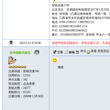
营销员第17年
认证员注：交易级别有效期至2027年1月10日
姓名: 张华国（已通过身份核查，号码一致
地址: 江西省萍乡市昌盛宾馆停车场内(337000
电话: 0799-2199333 13907992722
农行: 6228481581244611214
中行: 6232086500010465622
建行：6214992050058707 张华国 萍乡八一
2025/12/1 8:50:00
免责声明及风险提示：所有交易人员，凡未
评分
查看
亮照亮证
张华国数码通讯
继续
交易等级：营销员第5年
信用积分：12321
评分次数：592
营业执照：
点击查看
发贴次数：24377
发帖积分：65162
注册日期：2009年12月30日