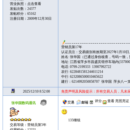
营业执照：
点击查看
发贴次数：24377
发帖积分：65162
注册日期：2009年12月30日
营销员第17年
认证员注：交易级别有效期至2027年1月10日
姓名: 张华国（已通过身份核查，号码一致
地址: 江西省萍乡市昌盛宾馆停车场内(337000
电话: 0799-2199333 13907992722
农行: 6228481581244611214
中行: 6232086500010465622
建行：6214992050058707 张华国 萍乡八一
2025/12/10 8:52:00
免责声明及风险提示：所有交易人员，凡未
评分
查看
亮照亮证
张华国数码通讯
135继续
交易等级：营销员第5年
信用积分：12321