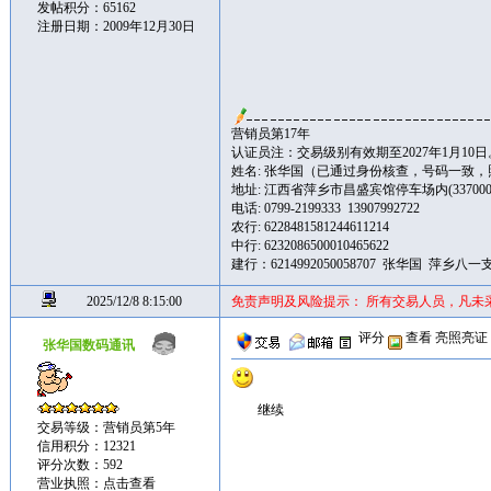
发帖积分：65162
注册日期：2009年12月30日
营销员第17年
认证员注：交易级别有效期至2027年1月10日
姓名: 张华国（已通过身份核查，号码一致
地址: 江西省萍乡市昌盛宾馆停车场内(337000
电话: 0799-2199333 13907992722
农行: 6228481581244611214
中行: 6232086500010465622
建行：6214992050058707 张华国 萍乡八一
2025/12/8 8:15:00
免责声明及风险提示： 所有交易人员，凡未
评分
查看
亮照亮证
张华国数码通讯
继续
交易等级：营销员第5年
信用积分：12321
评分次数：592
营业执照：
点击查看