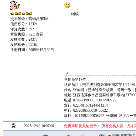
继续
交易等级：营销员第5年
信用积分：12321
评分次数：592
营业执照：
点击查看
发贴次数：24377
发帖积分：65162
注册日期：2009年12月30日
营销员第17年
认证员注：交易级别有效期至2027年1月10日
姓名: 张华国（已通过身份核查，号码一致
地址: 江西省萍乡市昌盛宾馆停车场内(337000
电话: 0799-2199333 13907992722
农行: 6228481581244611214
中行: 6232086500010465622
建行：6214992050058707 张华国 萍乡八一
2025/12/18 10:07:00
免责声明及风险提示： 所有交易人员，凡未