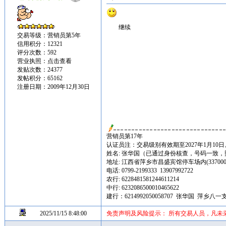
继续
交易等级：营销员第5年
信用积分：12321
评分次数：592
营业执照：
点击查看
发贴次数：24377
发帖积分：65162
注册日期：2009年12月30日
营销员第17年
认证员注：交易级别有效期至2027年1月10日
姓名: 张华国（已通过身份核查，号码一致
地址: 江西省萍乡市昌盛宾馆停车场内(337000
电话: 0799-2199333 13907992722
农行: 6228481581244611214
中行: 6232086500010465622
建行：6214992050058707 张华国 萍乡八一
2025/11/15 8:48:00
免责声明及风险提示： 所有交易人员，凡未