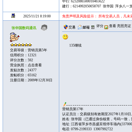
中行: 6232086500010465622
建行：6214992050058707 张华国 萍乡八一
2025/11/21 8:19:00
免责声明及风险提示： 所有交易人员，凡未
评分
查看
亮照亮证
张华国数码通讯
135继续
交易等级：营销员第5年
信用积分：12321
评分次数：592
营业执照：
点击查看
发贴次数：24377
发帖积分：65162
注册日期：2009年12月30日
营销员第17年
认证员注：交易级别有效期至2027年1月10日
姓名: 张华国（已通过身份核查，号码一致
地址: 江西省萍乡市昌盛宾馆停车场内(337000
电话: 0799-2199333 13907992722