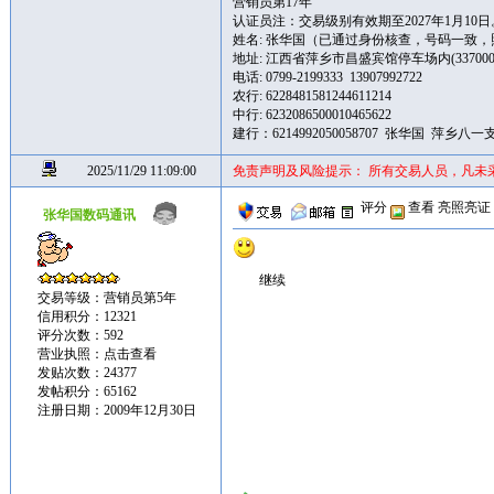
营销员第17年
认证员注：交易级别有效期至2027年1月10日
姓名: 张华国（已通过身份核查，号码一致
地址: 江西省萍乡市昌盛宾馆停车场内(337000
电话: 0799-2199333 13907992722
农行: 6228481581244611214
中行: 6232086500010465622
建行：6214992050058707 张华国 萍乡八一
2025/11/29 11:09:00
免责声明及风险提示： 所有交易人员，凡未
评分
查看
亮照亮证
张华国数码通讯
继续
交易等级：营销员第5年
信用积分：12321
评分次数：592
营业执照：
点击查看
发贴次数：24377
发帖积分：65162
注册日期：2009年12月30日