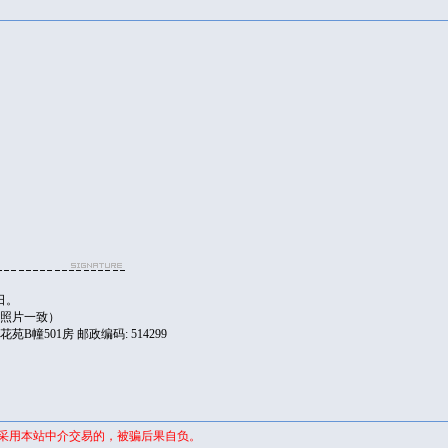
证
日。
，照片一致）
B幢501房 邮政编码: 514299
未采用本站中介交易的，被骗后果自负。