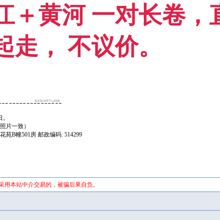
江＋黄河 一对长卷，直
起走， 不议价。
日。
，照片一致）
B幢501房 邮政编码: 514299
未采用本站中介交易的，被骗后果自负。
证