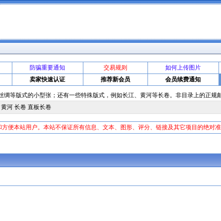
防骗重要通知
交易规则
如何上传图片
卖家快速认证
推荐新会员
会员续费通知
齿、丝绸等版式的小型张；还有一些特殊版式，例如长江、黄河等长卷。非目录上的正规
＋黄河 长卷 直板长卷
和方便本站用户。本站不保证所有信息、文本、图形、评分、链接及其它项目的绝对
证