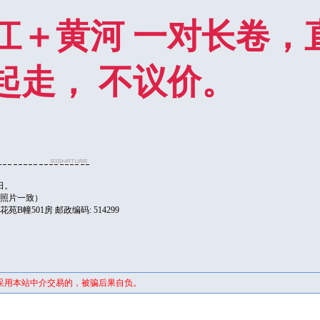
江＋黄河 一对长卷，直
起走， 不议价。
日。
，照片一致）
B幢501房 邮政编码: 514299
采用本站中介交易的，被骗后果自负。
证