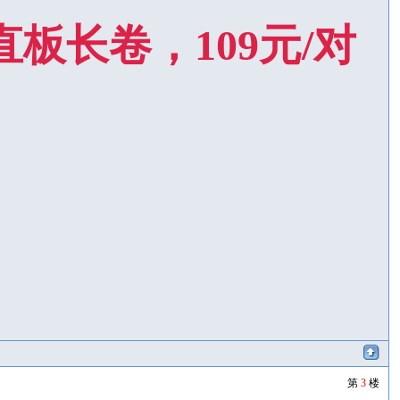
板长卷，109元/对
第
3
楼