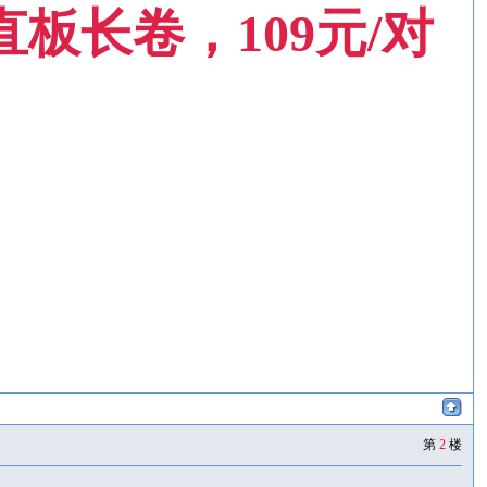
板长卷，109元/对
第
2
楼