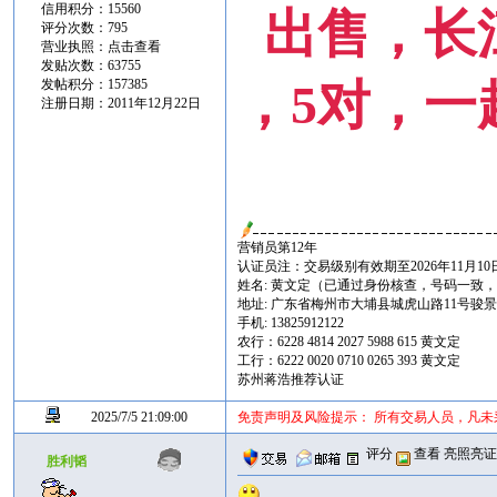
信用积分：15560
出售，长
评分次数：795
营业执照：
点击查看
发贴次数：63755
，5对，一
发帖积分：157385
注册日期：2011年12月22日
营销员第12年
认证员注：交易级别有效期至2026年11月10
姓名: 黄文定（已通过身份核查，号码一致
地址: 广东省梅州市大埔县城虎山路11号骏景花苑
手机: 13825912122
农行：6228 4814 2027 5988 615 黄文定
工行：6222 0020 0710 0265 393 黄文定
苏州蒋浩推荐认证
2025/7/5 21:09:00
免责声明及风险提示： 所有交易人员，凡
评分
查看
亮照亮
胜利韬