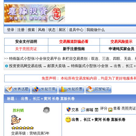
登录
注册
搜索
风格
状态
展区
道具中心
我能做什么
安全支付说明
交易频道防骗必看
交易风险提示
关于亮照亮证
新手注册指南
申请纯买家会员
>> 特殊版式小型张/小全张交易平台 本栏目交易类别：双连、三连、四联、无
投资资讯网交易在线
→
邮票大卖场
→
特殊版式小型张/小全张
→ 出售， 长江
免责声明： 本站所有交易发帖内容，均是为了更好地服务
标题：
出售， 长江＋黄河 长卷 直板长卷
评分
查看
亮照亮
胜利韬
出售， 长江＋黄河 长卷 直板长卷
交易等级：营销员第5年