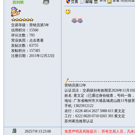
评分
查看
亮照亮
胜利韬
交易等级：营销员第5年
信用积分：15560
评分次数：795
营业执照：
点击查看
发贴次数：63755
发帖积分：157385
注册日期：2011年12月22日
营销员第12年
认证员注：交易级别有效期至2026年11月10
姓名: 黄文定（已通过身份核查，号码一致
地址: 广东省梅州市大埔县城虎山路11号骏景花苑
手机: 13825912122
农行：6228 4814 2027 5988 615 黄文定
工行：6222 0020 0710 0265 393 黄文定
苏州蒋浩推荐认证
2025/7/8 13:23:00
免责声明及风险提示： 所有交易人员，凡