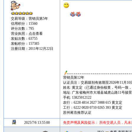
交易等级：营销员第5年
信用积分：15560
评分次数：795
营业执照：
点击查看
发贴次数：63755
发帖积分：157385
注册日期：2011年12月22日
营销员第12年
认证员注：交易级别有效期至2026年11月10
姓名: 黄文定（已通过身份核查，号码一致
地址: 广东省梅州市大埔县城虎山路11号骏景花苑
手机: 13825912122
农行：6228 4814 2027 5988 615 黄文定
工行：6222 0020 0710 0265 393 黄文定
苏州蒋浩推荐认证
2025/7/6 13:55:00
免责声明及风险提示： 所有交易人员，凡