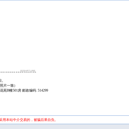
日。
，照片一致）
B幢501房 邮政编码: 514299
未采用本站中介交易的，被骗后果自负。