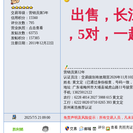
出售，长
交易等级：营销员第5年
信用积分：15560
评分次数：795
营业执照：
点击查看
，5对，一
发贴次数：63755
发帖积分：157385
注册日期：2011年12月22日
营销员第12年
认证员注：交易级别有效期至2026年11月10
姓名: 黄文定（已通过身份核查，号码一致
地址: 广东省梅州市大埔县城虎山路11号骏景花苑
手机: 13825912122
农行：6228 4814 2027 5988 615 黄文定
工行：6222 0020 0710 0265 393 黄文定
苏州蒋浩推荐认证
2025/7/5 21:09:00
免责声明及风险提示：所有交易人员，凡未
评分
查看
亮照亮
胜利韬