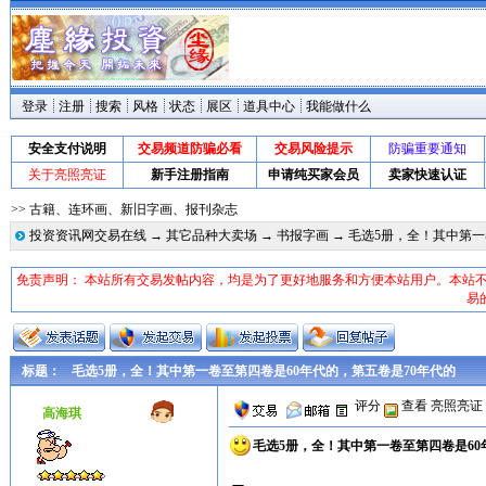
登录
注册
搜索
风格
状态
展区
道具中心
我能做什么
安全支付说明
交易频道防骗必看
交易风险提示
防骗重要通知
关于亮照亮证
新手注册指南
申请纯买家会员
卖家快速认证
>> 古籍、连环画、新旧字画、报刊杂志
投资资讯网交易在线
→
其它品种大卖场
→
书报字画
→ 毛选5册，全！其中第一
免责声明： 本站所有交易发帖内容，均是为了更好地服务和方便本站用户。本站
易
标题：
毛选5册，全！其中第一卷至第四卷是60年代的，第五卷是70年代的
评分
查看
亮照亮证
高海琪
毛选5册，全！其中第一卷至第四卷是60