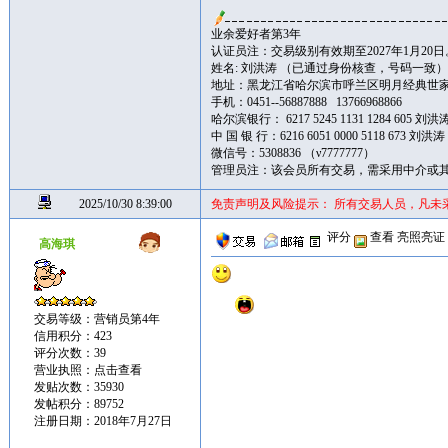
业余爱好者第3年
认证员注：交易级别有效期至2027年1月20日
姓名: 刘洪涛 （已通过身份核查，号码一
地址：黑龙江省哈尔滨市呼兰区明月经典世家楼大
手机：0451--56887888 13766968866
哈尔滨银行： 6217 5245 1131 1284 605 
中 国 银 行：6216 6051 0000 5118 67
微信号：5308836 （ν7777777）
管理员注：该会员所有交易，需采用中介或
2025/10/30 8:39:00
免责声明及风险提示： 所有交易人员，凡未
评分
查看
亮照亮证
高海琪
交易等级：营销员第4年
信用积分：423
评分次数：39
营业执照：
点击查看
发贴次数：35930
发帖积分：89752
注册日期：2018年7月27日