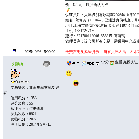
价：820元，以我确认为准！
认证员注：交易级别有效期至2026年10月20
姓名: 高海琪（1950年，已通过身份核查，
地址:上海市静安区彭浦镇 灵石路1197号门面
手机: 13817247186
建行：6217001180061653815 高海琪
管理员注：该会员所有交易，需采用中介或
2025/10/26 15:00:00
免责声明及风险提示： 所有交易人员，凡未
评分
查看
亮照亮证
刘洪涛
交易等级：业余集藏交流爱好
者
信用积分：1353
评分次数：55
营业执照：
点击查看
发贴次数：8921
发帖积分：20275
注册日期：2014年9月4日