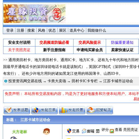
登录
注册
搜索
风格
状态
展区
道具中心
我能做什么
安全支付说明
交易频道防骗必看
交易风险提示
防骗重要通知
关于亮照亮证
新手注册指南
申请纯买家会员
卖家快速认证
>> 通用类田村卡、地方类田村卡、通用IC卡、地方IC卡、还有九十年代和地方田村
国最早开通电话卡的深圳绿箭电话卡就是该制式），英国GPT制式（深圳89十景珍
有发行）、还有少许地方用到的诸如黑龙江使用的韩国薄卡、山西ID卡。
投资资讯网交易在线
→
卡类大卖场
→
田村卡IC卡专栏
→ 江苏卡城市运动会
免责声明： 本站所有交易发帖内容，均是为了更好地服务和方便本站用户。本站
易
标题：
江苏卡城市运动会
评分
查看
亮照亮证
大方老林