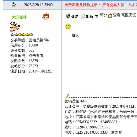
2025/8/28 13:53:00
免责声明及风险提示： 所有交易人员，凡未
评分
查看
亮照亮证
大方老林
确认
交易等级：营销员第5年
信用积分：10009
评分次数：533
营业执照：
点击查看
发贴次数：16829
发帖积分：76223
注册日期：2011年5月22日
营销员第16年
认证员注：交易级别有效期至2027年6月1日
姓名：林熔炉（已通过身份核查，号码一致
地址：江苏省南京市秦淮区安品街79号朝天宫古
电话：025-83326332 13405838311
农行：6228480399926571775
浦发：6225 2104 0306 3333 林熔炉