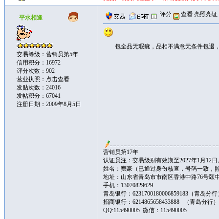
评分
查看
亮照亮证
平水相逢
包全品无瑕疵，品相不满意无条件包退
交易等级：营销员第5年
信用积分：16972
评分次数：902
营业执照：
点击查看
发贴次数：24016
发帖积分：67041
注册日期：2009年8月5日
营销员第17年
认证员注：交易级别有效期至2027年1月12日
姓名：窦豪（已通过身份核查，号码一致，
地址：山东省青岛市市南区香港中路76号颐中皇冠假
手机：13070829629
青岛银行：6231700180006859183（青岛分
招商银行：6214865658433888 （青岛分行
QQ:115490005 微信：115490005