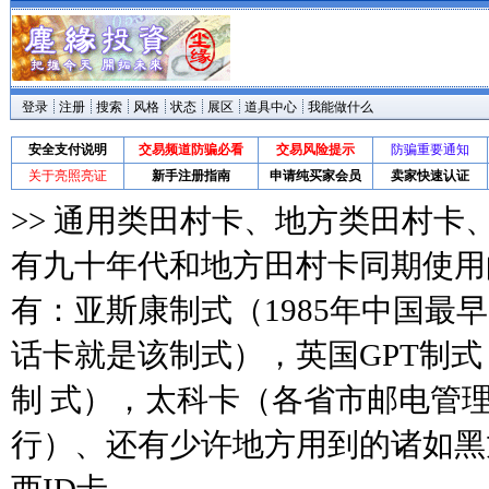
登录
注册
搜索
风格
状态
展区
道具中心
我能做什么
安全支付说明
交易频道防骗必看
交易风险提示
防骗重要通知
关于亮照亮证
新手注册指南
申请纯买家会员
卖家快速认证
>> 通用类田村卡、地方类田村卡、
有九十年代和地方田村卡同期使用
有：亚斯康制式（1985年中国最
话卡就是该制式），英国GPT制式
制 式），太科卡（各省市邮电管
行）、还有少许地方用到的诸如黑