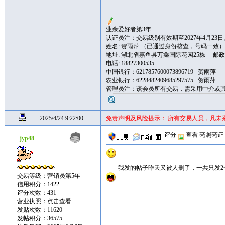
业余爱好者第3年
认证员注：交易级别有效期至2027年4月23日
姓名: 贺雨萍 （已通过身份核查，号码一致）
地址: 湖北省嘉鱼县万鑫国际花园25栋 邮政编
电话: 18827300535
中国银行：6217857600073896719 贺雨萍
农业银行：6228482409685297575 贺雨萍
管理员注：该会员所有交易，需采用中介或
2025/4/24 9:22:00
免责声明及风险提示： 所有交易人员，凡未
评分
查看
亮照亮证
jyp48
我发的帖子昨天又被人删了，一共只发
交易等级：营销员第5年
信用积分：1422
评分次数：431
营业执照：
点击查看
发贴次数：11620
发帖积分：36575