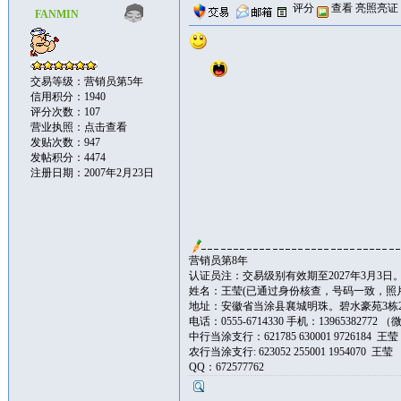
评分
查看
亮照亮证
FANMIN
交易等级：营销员第5年
信用积分：1940
评分次数：107
营业执照：
点击查看
发贴次数：947
发帖积分：4474
注册日期：2007年2月23日
营销员第8年
认证员注：交易级别有效期至2027年3月3日
姓名：王莹(已通过身份核查，号码一致，
地址：安徽省当涂县襄城明珠。碧水豪苑3栋20
电话：0555-6714330 手机：13965382772
中行当涂支行：621785 630001 9726184 
农行当涂支行: 623052 255001 1954070 王莹
QQ：672577762