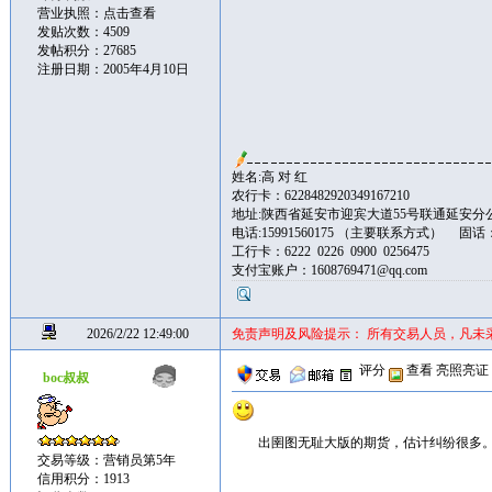
营业执照：
点击查看
发贴次数：4509
发帖积分：27685
注册日期：2005年4月10日
姓名:高 对 红
农行卡：6228482920349167210
地址:陕西省延安市迎宾大道55号联通延安分公司 
电话:15991560175 （主要联系方式） 固话：0
工行卡：6222 0226 0900 0256475
支付宝账户：1608769471@qq.com
2026/2/22 12:49:00
免责声明及风险提示： 所有交易人员，凡未
评分
查看
亮照亮证
boc叔叔
出圉图无耻大版的期货，估计纠纷很多
交易等级：营销员第5年
信用积分：1913