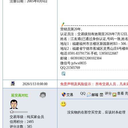
注册日期：2005年8月6日
营销员第20年。
认证员注：交易级别有效期至2026年7月12日
姓名：江友甫(已通过身份认证,号码一致,姓名
地址1：福建福州市古楼区新园新村B3－506. 邮
地址2：福建省宁德市蕉城区灵秀山庄6号楼80
电话:0591-83791756.手机: 13950322687
邮储：603910021200102304
微信号:jyfwx0835
QQ:21505769
2026/1/13 8:08:00
免责声明及风险提示： 所有交易人员，凡未
QQ
评分
查看
延安高对红
没实物的在那空买空卖，应该封杀处理
交易等级：纯买家会员
信用积分：2495
评分次数：585