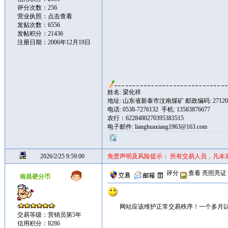
评分次数：256
营业执照：
点击查看
发贴次数：6556
发帖积分：21436
注册日期：2006年12月19日
姓名: 梁化祥
地址: 山东省新泰市汶南煤矿 邮政编码: 27120
电话: 0538-7276132 手机: 13583876677
农行：6228480270395383515
电子邮件: lianghuaxiang1963@163.com
2026/2/25 9:59:00
免责声明及风险提示： 所有交易人员，凡未
评分
查看
亮照亮证
南昌硬分币
网站应该维护正常交易秩序！一个多月以
交易等级：营销员第5年
信用积分：8286