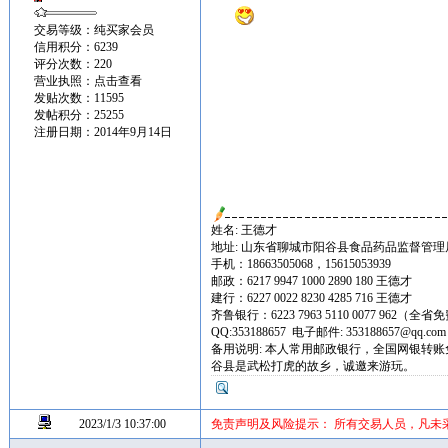
交易等级：纯买家会员
信用积分：6239
评分次数：220
营业执照：
点击查看
发贴次数：11595
发帖积分：25255
注册日期：2014年9月14日
姓名: 王德才
地址: 山东省聊城市阳谷县食品药品监督管理局景阳
手机：18663505068，15615053939
邮政：6217 9947 1000 2890 180 王德才
建行：6227 0022 8230 4285 716 王德才
齐鲁银行：6223 7963 5110 0077 962（
QQ:353188657 电子邮件: 353188657@qq.co
备用说明: 本人常用邮政银行，全国网银转
谷县是武松打虎的故乡，诚邀来游玩。
2023/1/3 10:37:00
免责声明及风险提示： 所有交易人员，凡未