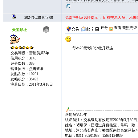
2024/10/28 9:43:00
免责声明及风险提示： 所有交易人员，凡未
评分
查看
亮照亮证
天宝邮社
每夲29元9角9分牡丹双连
交易等级：营销员第5年
信用积分：3143
评分次数：383
营业执照：
点击查看
发贴次数：10291
发帖积分：35495
注册日期：2011年3月18日
营销员第15年
认证员注：交易级别有效期至2026年3月30日
姓名：褚瑞保（已通过身份核查，号码一致
地址：河北省石家庄市桥西区南简良鑫泽苑7-3-1
电话：0311-86201038 15631134939