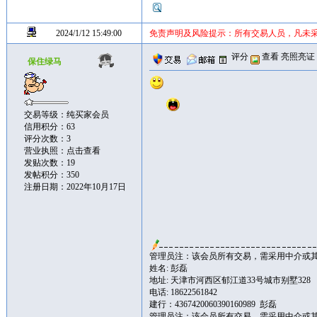
2024/1/12 15:49:00
免责声明及风险提示：所有交易人员，凡未
评分
查看
亮照亮证
保住绿马
交易等级：纯买家会员
信用积分：63
评分次数：3
营业执照：
点击查看
发贴次数：19
发帖积分：350
注册日期：2022年10月17日
管理员注：该会员所有交易，需采用中介或
姓名: 彭磊
地址: 天津市河西区郁江道33号城市别墅328
电话: 18622561842
建行：4367420060390160989 彭磊
管理员注：该会员所有交易，需采用中介或