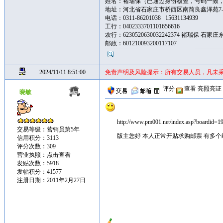
姓名：褚瑞保（已通过身份核查，号码一致
地址：河北省石家庄市桥西区南简良鑫泽苑7-3-1
电话：0311-86201038 15631134939
工行：0402333701101656616
农行：6230520630032242374 褚瑞保 石家
邮政：601210093200117107
2024/11/11 8:51:00
免责声明及风险提示：所有交易人员，凡未
评分
查看
亮照亮证
晓敏
http://www.pm001.net/index.asp?boardid=1
交易等级：营销员第5年
版主您好 本人正常开贴求购邮票 有多
信用积分：3113
评分次数：309
营业执照：
点击查看
发贴次数：5918
发帖积分：41577
注册日期：2011年2月27日