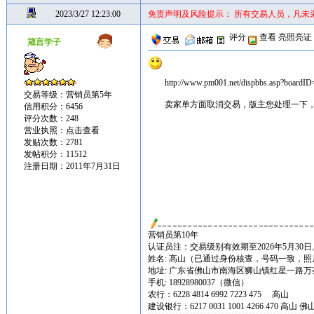
2023/3/27 12:23:00
免责声明及风险提示： 所有交易人员，凡未
评分
查看
亮照亮证
箴言学子
http://www.pm001.net/dispbbs.asp?boar
交易等级：营销员第5年
卖家单方面取消交易，版主您处理一下
信用积分：6456
评分次数：248
营业执照：
点击查看
发贴次数：2781
发帖积分：11512
注册日期：2011年7月31日
营销员第10年
认证员注：交易级别有效期至2026年5月30日
姓名: 高山（已通过身份核查，号码一致，照
地址: 广东省佛山市南海区狮山镇红星一路万荟时
手机: 18928980037（微信）
农行：6228 4814 6992 7223 475 高山
建设银行：6217 0031 1001 4266 470 高