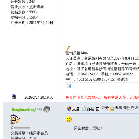
评分次数：243
营业执照：
点击查看
发贴次数：5993
发帖积分：15854
注册日期：2011年7月15日
营销员第14年
认证员注：交易级别有效期至2027年8月11日
姓名：张建清（已通过身份核查，号码一致
地址：浙江省遂昌县妙高街道清新路33号锦绣城A区
电话：0578-8124085 手机：13957046622
中行：4563 5162 0500 1757 157 张建清
2026/2/24 20:19:00
免责声明及风险提示： 所有交易人员，凡未
评分
查看
亮照亮证
lianghuaxiang1963
买空卖空，无耻！
交易等级：纯买家会员
信用积分：2151