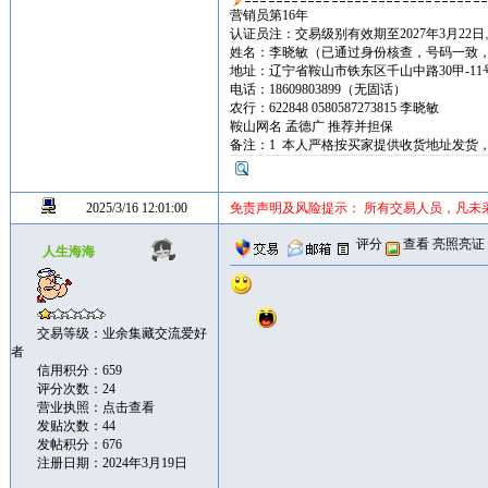
营销员第16年
认证员注：交易级别有效期至2027年3月22日
姓名：李晓敏（已通过身份核查，号码一致
地址：辽宁省鞍山市铁东区千山中路30甲-11号
电话：18609803899（无固话）
农行：622848 0580587273815 李晓敏
鞍山网名 孟德广 推荐并担保
备注：1 本人严格按买家提供收货地址发货
2025/3/16 12:01:00
免责声明及风险提示： 所有交易人员，凡未
评分
查看
亮照亮证
人生海海
交易等级：业余集藏交流爱好
者
信用积分：659
评分次数：24
营业执照：
点击查看
发贴次数：44
发帖积分：676
注册日期：2024年3月19日