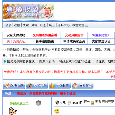
登录
注册
搜索
风格
状态
展区
道具中心
我能做什么
安全支付说明
交易频道防骗必看
交易风险提示
防骗重要通知
关于亮照亮证
新手注册指南
申请纯买家会员
卖家快速认证
>> 特殊版式小型张/小全张交易平台 本栏目交易类别：双连、三连、四联、无齿
卷。非目录上的正规邮品切勿发。
投资资讯网交易在线
→
邮票大卖场
→
特殊版式小型张/小全张
→ 请注意：期货
免责声明： 本站所有交易发帖内容，均是为了更好地服务和方便本站用户。本站
易
标题：
请注意：期货交易导致的纠纷一概不予受理
评分
查看
亮照亮证
冷酷到底之二