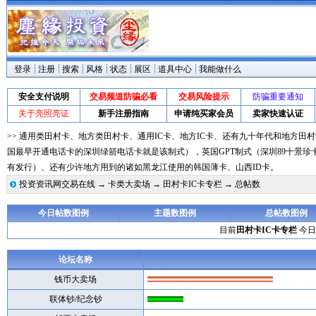
登录
注册
搜索
风格
状态
展区
道具中心
我能做什么
安全支付说明
交易频道防骗必看
交易风险提示
防骗重要通知
关于亮照亮证
新手注册指南
申请纯买家会员
卖家快速认证
>> 通用类田村卡、地方类田村卡、通用IC卡、地方IC卡、还有九十年代和地方田村
国最早开通电话卡的深圳绿箭电话卡就是该制式），英国GPT制式（深圳89十景珍
有发行）、还有少许地方用到的诸如黑龙江使用的韩国薄卡、山西ID卡。
投资资讯网交易在线
→
卡类大卖场
→
田村卡IC卡专栏
→ 总帖数
今日帖数图例
主题数图例
总帖数图例
目前
田村卡IC卡专栏
今日
论坛名称
钱币大卖场
联体钞/纪念钞