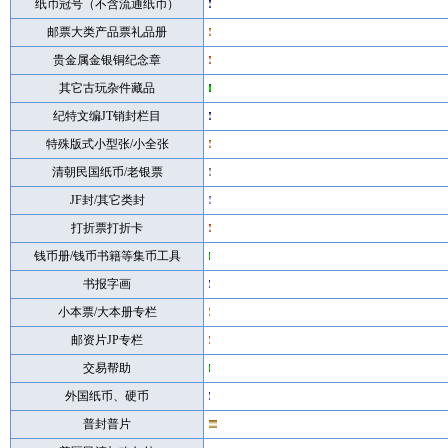
纸币冠号（不含流通纸币）
邮票大类产品票礼品册
贵金属金银铜纪念章
其它古玩杂件藏品
纪特文编JT销封栏目
特殊版式小型张/小全张
清朝民国纸币/老银票
JF封/其它类封
打折票打折卡
钱币册/钱币书籍等集币工具
书报字画
小本票/大本册专栏
邮资片JP专栏
交易帮助
外国纸币、硬币
普封普片