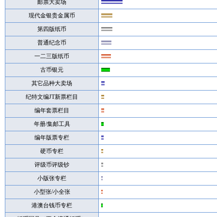
邮票大卖场
现代金银贵金属币
第四版纸币
普通纪念币
一二三版纸币
古币银元
其它品种大卖场
纪特文编JT新票栏目
编年套票栏目
年册/集邮工具
编年版票专栏
硬币专栏
评级币评级钞
小版张专栏
小型张/小全张
港澳台钱币专栏