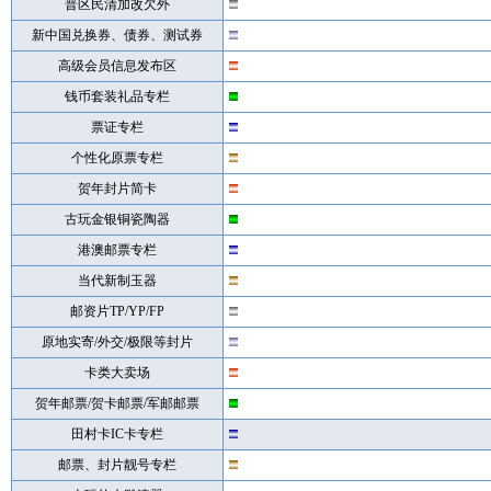
普区民清加改欠外
新中国兑换券、债券、测试券
高级会员信息发布区
钱币套装礼品专栏
票证专栏
个性化原票专栏
贺年封片简卡
古玩金银铜瓷陶器
港澳邮票专栏
当代新制玉器
邮资片TP/YP/FP
原地实寄/外交/极限等封片
卡类大卖场
贺年邮票/贺卡邮票/军邮邮票
田村卡IC卡专栏
邮票、封片靓号专栏