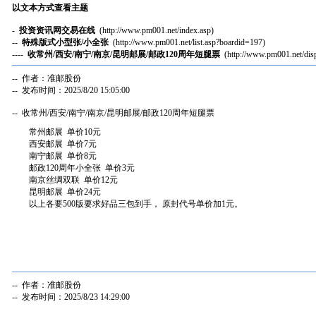
以文本方式查看主题
-
投资资讯网交易在线
(http://www.pm001.net/index.asp)
--
特殊版式小型张/小全张
(http://www.pm001.net/list.asp?boardid=197)
----
收常州/西安/南宁/南京/昆明邮展/邮政120周年短腿票
(http://www.pm001.net/di
-- 作者：准邮股份
-- 发布时间：2025/8/20 15:05:00
-- 收常州/西安/南宁/南京/昆明邮展/邮政120周年短腿票
常州邮展 单价10元
西安邮展 单价7元
南宁邮展 单价8元
邮政120周年小全张 单价3元
南京丝绸双联 单价12元
昆明邮展 单价24元
以上各要500版要求好品三包到手， 原封代号单价加1元。
-- 作者：准邮股份
-- 发布时间：2025/8/23 14:29:00