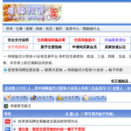
登录
注册
搜索
风格
状态
展区
道具中心
我能做什么
安全支付说明
交易频道防骗必看
交易风险提示
防骗重要通知
关于亮照亮证
新手注册指南
申请纯买家会员
卖家快速认证
>> 特殊版式小型张/小全张交易平台 本栏目交易类别：双连、三连、四联、无齿
卷。非目录上的正规邮品切勿发。
投资资讯网交易在线
→
邮票大卖场
→
特殊版式小型张/小全张
→ 帖子列表
非正规邮品
总在线 137202 人，其中特殊版式小型张/小全张上共有 5 位会员与 517 位客人，
本版暂无版主
状态
主 题 (点
即可展开贴子列表)
投资资讯网交易频道交易流程管理办法
请注意：期货交易导致的纠纷一概不予受理