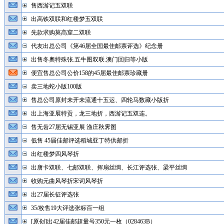
售西游记五双联
出高铁双联和红楼梦五双联
先款求购莫高窟二双联
代友出总公司《第46届全国最佳邮票评选》纪念册
出售冬奧特殊张.五牛图双联.澳门回归等小版
便宜售总公司公价158的45届最佳邮票珍藏册
卖三地蛇小版100版
售总公司原封未开未流通十五运、四轮马数藏小版折
出上海亚展特贡，龙三地折，西游记五双连。
售无齿27届无锡亚展 渔庄秋霁图
低售 45届佳邮评选稻城亚丁特供邮折
出红楼梦四风琴折
出唐卡双联、七邮双联、挥扇丝绸、长江评选张、梁平丝绸
收购元曲风琴折宋词风琴折
出27届长征评选张
35/枚售19大评选张标百一组
[原创]出42届佳邮超量号350元一枚（028463B）