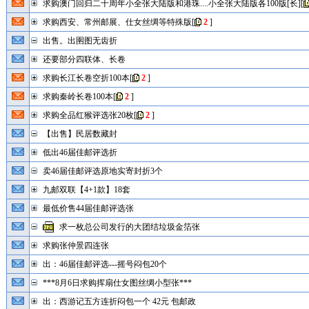
求购澳门回归二十周年小全张大陆版和港珠....小全张大陆版各100版[长]
[
求购西安、常州邮展、仕女丝绸等特殊版
[
2
]
出售。出圉图无齿折
还要部分四联体、长卷
求购长江长卷空折100本
[
2
]
求购秦岭长卷100本
[
2
]
求购全品红猴评选张20枚
[
2
]
【出售】民居数藏封
低出46届佳邮评选折
卖46届佳邮评选原地实寄封折3个
九邮双联【4+1款】18套
最低价售44届佳邮评选张
求一枚总公司发行的大团结垃圾金箔张
求购张仲景四连张
出：46届佳邮评选---摇号闷包20个
***8月6日求购挥扇仕女图丝绸小型张***
出：西游记五方连折闷包一个 42元 包邮政