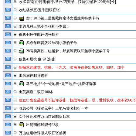
收挥扇/南京/昆明/南宁/常州/西安邮....汉特供/邮政120周年[长]
收红楼梦五/五牛图双联张
卖：2015第二届集藏挥扇侍女图丝绸特供卡书
求购几种三地小全张和小本票！
低售44届佳邮评选张邮折
卖点年画普版和丝稠小版豹子号
28号卖高铁，红楼梦，邮展等双联和丝稠小版豹子号
低售41届抗 疫 评 选 张
新帖求购建党、抗疫、十九大、济南评选并出售双联、四联、加字
出46届佳邮评选折
马三地折3个+蛇地折+龙三地折+抗疫评选张
出莫高窟二双联100本
便宜出售全品连号长征评选张，抗战评选张....联，世博双联，改革双联[长
收总公司《骏驰元宇》三地马签名邮折一本
卖个性化双连万山红遍邮折15本
出昆明邮展靓号23枚
万山红遍特殊版式双联张邮折