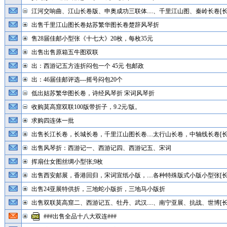
江河交响曲、江山长卷版、申奥成功三联体....、千里江山图、秦岭长卷[长
出售千里江山图长卷姑苏繁华图长卷楚辞风琴折
售28届佳邮小型张《十七大》20枚，每枚35元
出售出售原箱五牛图双联
出：西游记五方连折闷包一个 45元 包邮政
出：46届佳邮评选---摇号闷包20个
低出姑苏繁华图长卷，诗经风琴折 宋词风琴折
收购莫高窟双联100版带折子，9.2元/版。
求购四连体一批
出售长江长卷，长城长卷，千里江山图长卷....太行山长卷，中轴线长卷[长
出售风琴折：西游记一、西游记四、西游记五、宋词
挥扇仕女图丝绸小型张;9枚
出售西安邮展，香港回归，宋词宣纸小版，....各种特殊版式小版小型张[长
出售24亚展特供折，三地蛇小版折，三地马小版折
出售双联莫高窟二、西游记五、牡丹、武汉....、南宁亚展、抗战、世博[长
###出售全品十八大双连###