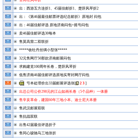
售诗经风琴折
出：西游五方连折1、45届佳邮折1、楚辞风琴折2
出：《第46届最佳邮票评选纪念邮折》原地封 闷包
出：46届佳邮评选 原地济南闷包+摇号闷包
卖46届佳邮评选30每本
售莫高窟二双联折
*****收牡丹丝绸小型张*****
32元售网厅50那款济南邮展闷包
求购建党100周年长卷，楚辞风琴折
低售济南46届佳邮评选原地实寄封网厅闷包
亏本处理价出33届邮展评选张
[
2
3
]
出总公司公价298元的江山如画长卷（5个品种）一体册
售辛亥革命，建国60年三地小本。迪士尼大本册
售武汉邮展双联
售抗战双联
出售42届最佳评选折子
售同心骏驰马三地张折