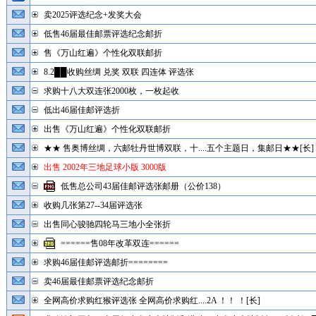
卖2025评选纪念+发奖大会
低售46届最佳邮票评选纪念邮折
售《万山红遍》个性化双联邮折
8.2██收购丝绸 兑奖 双联 四连体 评选张
求购十八大双连张2000枚，一枚起收
低出46届佳邮评选折
出售《万山红遍》个性化双联邮折
★★ 售奥博丝绸，六邮牡丹世博双联，十....五个主题日，集邮日★★[长]
出售 2002年三地足球小版 3000版
低售总公司43届佳邮评选张邮册（公价138）
收购几张第27--34届评选张
出售同心骏驰四轮马三地小全张折
======售08年改革双连======
求购46届佳邮评选邮折========
卖46届最佳邮票评选纪念邮折
全网高价求购红猴评选张 全网高价求购红....2A ！！ ！[长]