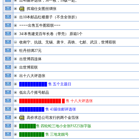
出46届评选张，30一枚，19版一起。
挥扇仕女图丝绸张
出10本邮品红楼册子（不含全张折）
====出售五牛图双联===
34/本售建党百年长卷（带壳） 原箱1个
收南宁、抗战、无锡、唐卡、高铁、七邮、武汉，世博双联
牡丹丝绸27元
出世博四连体
出世博双联
出十八大评选张
██████████ 售 五个主题日
低出几个摇号邮品
███████████████ █ 售 十八大评选张
█████████ 售 43届佳邮评选张
高价求总公司发行的两个金箔张
██████售 四轮蛇三地小全张PJZ25加字版
█████████ 售 三地龙靓号