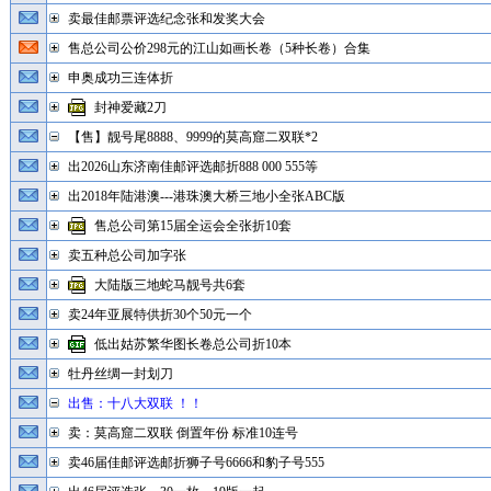
卖最佳邮票评选纪念张和发奖大会
售总公司公价298元的江山如画长卷（5种长卷）合集
申奥成功三连体折
封神爱藏2刀
【售】靓号尾8888、9999的莫高窟二双联*2
出2026山东济南佳邮评选邮折888 000 555等
出2018年陆港澳---港珠澳大桥三地小全张ABC版
售总公司第15届全运会全张折10套
卖五种总公司加字张
大陆版三地蛇马靓号共6套
卖24年亚展特供折30个50元一个
低出姑苏繁华图长卷总公司折10本
牡丹丝绸一封划刀
出售：十八大双联 ！！
卖：莫高窟二双联 倒置年份 标准10连号
卖46届佳邮评选邮折狮子号6666和豹子号555